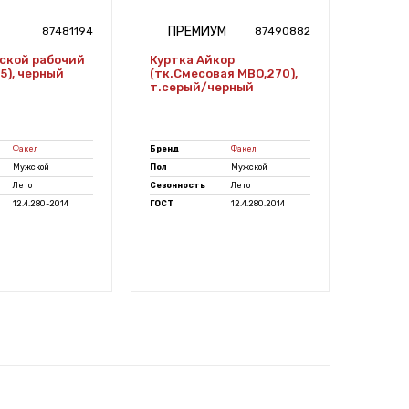
ПРЕМИУМ
ЭК
87481194
87490882
ской рабочий
Куртка Айкор
Халат
45), черный
(тк.Смесовая МВО,270),
(тк.Ди
т.серый/черный
т.син
Факел
Бренд
Факел
Бренд
Мужской
Пол
Мужской
Пол
Лето
Сезонность
Лето
Сезонно
12.4.280-2014
ГОСТ
12.4.280.2014
ГОСТ