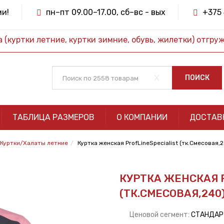
ми!
пн–пт 09.00–17.00, сб–вс - вых
+375 
(куртки летние, куртки зимние, обувь, жилетки) отгру
x
ПОИСК
ТАБЛИЦА РАЗМЕРОВ
О КОМПАНИИ
ДОСТАВ
Куртки/Халаты летние
Куртка женская ProfLineSpecialist (тк.Смесовая
КУРТКА ЖЕНСКАЯ P
(ТК.СМЕСОВАЯ,240
Ценовой сегмент:
СТАНДА