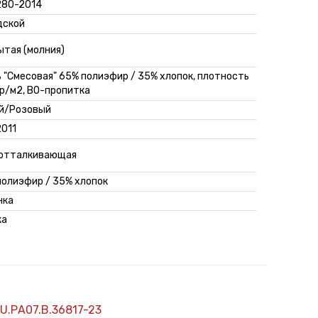
280-2014
дской
ытая (молния)
 "Смесовая" 65% полиэфир / 35% хлопок, плотность
гр/м2, ВО-пропитка
й/Розовый
2011
отталкивающая
полиэфир / 35% хлопок
нка
ка
U.РА07.В.36817-23