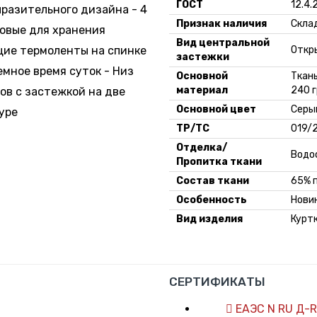
ГОСТ
12.4.
ыразительного дизайна - 4
Признак наличия
Скла
ковые для хранения
Вид центральной
щие термоленты на спинке
Откр
застежки
емное время суток - Низ
Основной
Ткань
материал
240 
ов с застежкой на две
Основной цвет
Серы
уре
ТР/ТС
019/
Отделка/
Водо
Пропитка ткани
Состав ткани
65% 
Особенность
Нови
Вид изделия
Курт
СЕРТИФИКАТЫ
ЕАЭС N RU Д-R