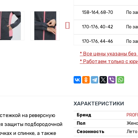
158-164, 68-70
По за
170-176, 40-42
По за
170-176, 44-46
По за
* Все цены указаны без
170-176, 48-50
По за
* Работаем только с ю
170-176, 52-54
По за
170-176, 56-58
По за
170-176, 60-62
По за
ХАРАКТЕРИСТИКИ
170-176, 64-66
По за
астежкой на реверсную
Бренд
PROF
Пол
Женс
ля защиты подбородочной
170-176, 68-70
По за
Сезонность
Лето
чках и спинке, а также