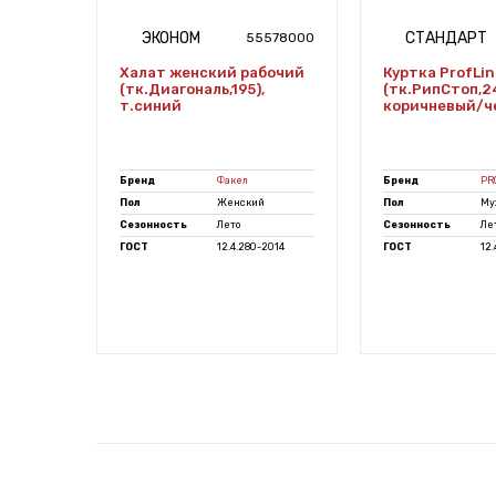
ЭКОНОМ
СТАНДАРТ
7489765
55578000
ader
Халат женский рабочий
Куртка ProfLin
(тк.Диагональ,195),
(тк.РипСтоп,2
ки/
т.синий
коричневый/ч
E
Бренд
Факел
Бренд
PR
Пол
Женский
Пол
Му
Сезонность
Лето
Сезонность
Ле
-2014
ГОСТ
12.4.280-2014
ГОСТ
12