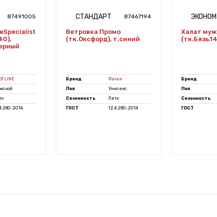
СТАНДАРТ
ЭКОНОМ
87491005
87467194
eSpecialist
Ветровка Промо
Халат муж
40),
(тк.Оксфорд), т.синий
(тк.Бязь,1
ерный
OFLINE
Бренд
Факел
Бренд
жской
Пол
Унисекс
Пол
то
Сезонность
Лето
Сезонность
.4.280-2014
ГОСТ
12.4.280-2014
ГОСТ