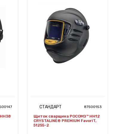
СТАНДАРТ
500147
87500153
 НН38
Щиток сварщика РОСОМЗ™ НН12
CRYSTALINE® PREMIUM FavoriT,
51255-2