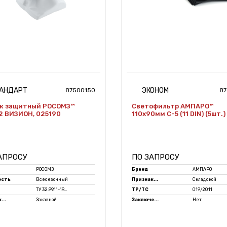
АНДАРТ
ЭКОНОМ
87500150
87
к защитный РОСОМЗ™
Светофильтр АМПАРО™
 ВИЗИОН, 025190
110х90мм С-5 (11 DIN) (5шт.)
АПРОСУ
ПО ЗАПРОСУ
РОСОМЗ
Бренд
АМПАРО
ость
Всесезонный
Признак...
Складской
ТУ 32.99.11-19...
ТР/ТС
019/2011
...
Заказной
Заключе...
Нет