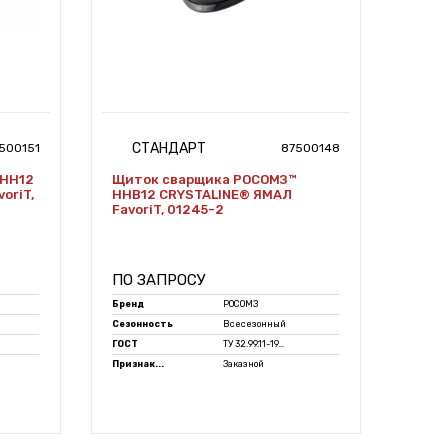
СТАНДАРТ
500151
87500148
 НН12
Щиток сварщика РОСОМЗ™
oriT,
ННВ12 CRYSTALINE® ЯМАЛ
FavoriT, 01245-2
ПО ЗАПРОСУ
Бренд
РОСОМЗ
Сезонность
Всесезонный
ГОСТ
ТУ 32.99.11-19...
Признак...
Заказной