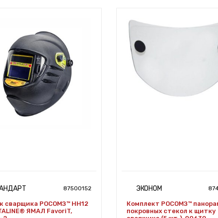
АНДАРТ
ЭКОНОМ
87500152
87
к сварщика РОСОМЗ™ НН12
Комплект РОСОМЗ™ панора
ALINE® ЯМАЛ FavoriT,
покровных стекол к щитку