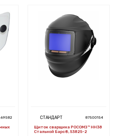
СТАНДАРТ
469582
87500154
мных
Щиток сварщика РОСОМЗ™ НН38
Стальной Барс®, 53825-2