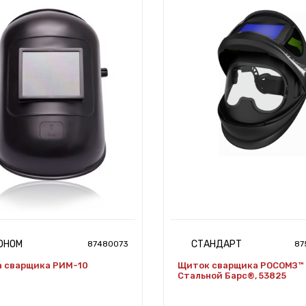
ОНОМ
СТАНДАРТ
87480073
87
а сварщика РИМ-10
Щиток сварщика РОСОМЗ™
Стальной Барс®, 53825