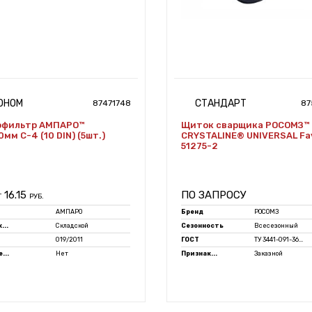
ОНОМ
СТАНДАРТ
87471748
87
офильтр АМПАРО™
Щиток сварщика РОСОМЗ™
0мм С-4 (10 DIN) (5шт.)
CRYSTALINE® UNIVERSAL Fav
51275-2
16.15
ПО ЗАПРОСУ
Т
РУБ.
АМПАРО
Бренд
РОСОМЗ
...
Складской
Сезонность
Всесезонный
019/2011
ГОСТ
ТУ 3441-091-36...
...
Нет
Признак...
Заказной