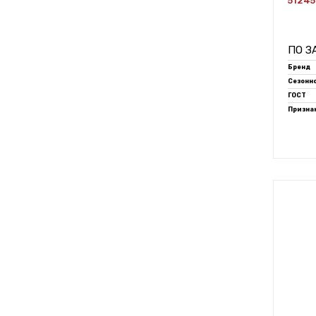
51245
ПО З
Бренд
Сезонн
ГОСТ
Признак