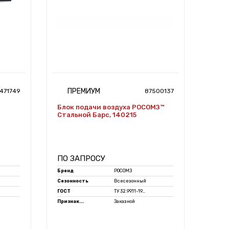
ПРЕМИУМ
471749
87500137
Блок подачи воздуха РОСОМЗ™
Стальной Барс, 140215
ПО ЗАПРОСУ
Бренд
РОСОМЗ
Сезонность
Всесезонный
ГОСТ
ТУ 32.99.11-19...
Признак...
Заказной