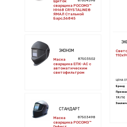
87504398
Щиток
сварщика РОСОМЗ™
НН68 CRYSTALINE®
ЯМАЛ Стальной
Барс,56845
ЭК
ЭКОНОМ
Свет
110х9
87503502
Маска
сварщика ЕПК-АС с
автоматическим
светофильтром
ЦЕНА О
Бренд
Признак
ТР/ТС
Заключе
СТАНДАРТ
87503498
Маска
сварщика РОСОМЗ™
Гефест