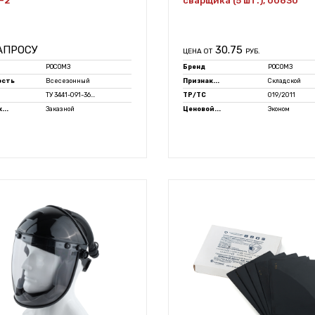
-2
сварщика (5 шт.), 00630
АПРОСУ
30.75
ЦЕНА ОТ
РУБ.
РОСОМЗ
Бренд
РОСОМЗ
ость
Всесезонный
Признак...
Складской
ТУ 3441-091-36...
ТР/ТС
019/2011
...
Заказной
Ценовой...
Эконом