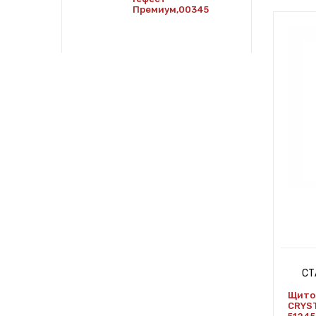
Премиум,00345
СТ
Щито
CRYST