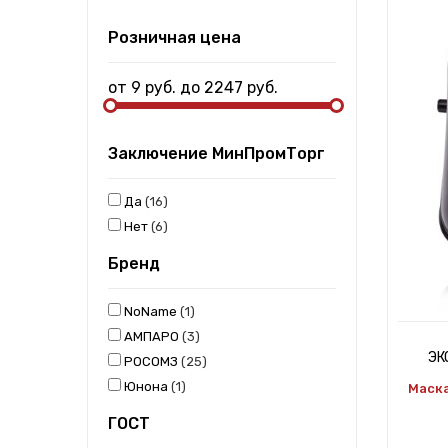
Розничная цена
от
9
руб. до
2247
руб.
Заключение МинПромТорг
Да
16
Нет
6
Бренд
NoName
1
АМПАРО
3
ЭК
РОСОМЗ
25
Юнона
1
Маск
ГОСТ