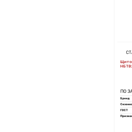
СТ
Щито
НБТВ2
ПО З
Бренд
Сезонн
ГОСТ
Признак