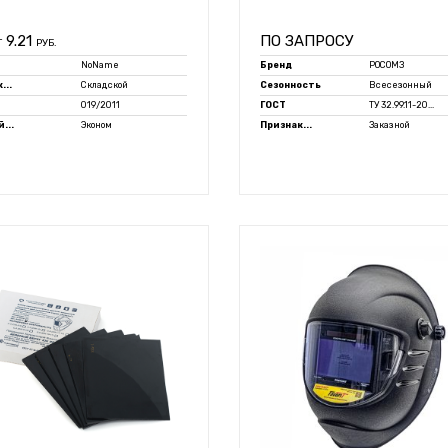
9.21
ПО ЗАПРОСУ
Т
РУБ.
NoName
Бренд
РОСОМЗ
...
Складской
Сезонность
Всесезонный
019/2011
ГОСТ
ТУ 32.99.11-20...
...
Эконом
Признак...
Заказной