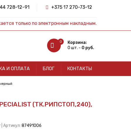
44 728-12-91
+375 17 270-73-12
жается только по электронным накладным.
0
Корзина:
0 шт. -
0 руб.
КА И ОПЛАТА
БЛОГ
КОНТАКТЫ
/черный
ECIALIST (ТК.РИПСТОП,240),
т
| Артикул:
87491006