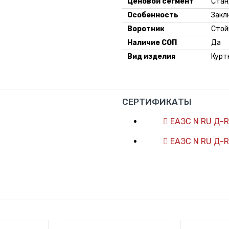
Ценовой сегмент
Стан
Особенность
Закл
Воротник
Стой
Наличие СОП
Да
Вид изделия
Курт
СЕРТИФИКАТЫ
ЕАЭС N RU Д-R
ЕАЭС N RU Д-R