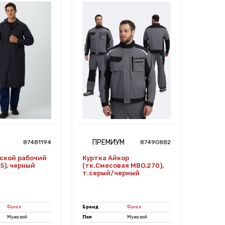
ПРЕМИУМ
ЭК
87481194
87490882
ской рабочий
Куртка Айкор
Халат
45), черный
(тк.Смесовая МВО,270),
(тк.Ди
т.серый/черный
т.син
Факел
Бренд
Факел
Бренд
Мужской
Пол
Мужской
Пол