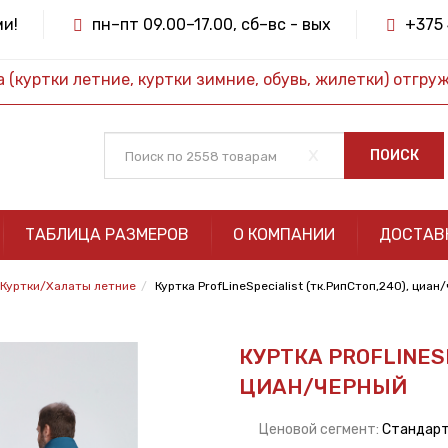
ми!
пн–пт 09.00–17.00, сб–вс - вых
+375 
(куртки летние, куртки зимние, обувь, жилетки) отгру
x
ПОИСК
ТАБЛИЦА РАЗМЕРОВ
О КОМПАНИИ
ДОСТАВ
Куртки/Халаты летние
Куртка ProfLineSpecialist (тк.РипСтоп,240), циан
КУРТКА PROFLINESP
ЦИАН/ЧЕРНЫЙ
Ценовой сегмент:
Стандар