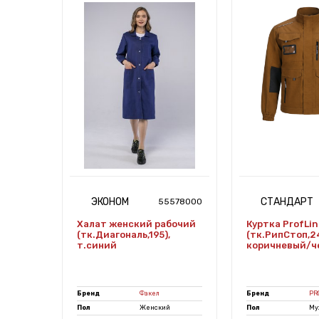
ЭКОНОМ
СТАНДАРТ
7489765
55578000
ader
Халат женский рабочий
Куртка ProfLin
(тк.Диагональ,195),
(тк.РипСтоп,2
ки/
т.синий
коричневый/ч
E
Бренд
Факел
Бренд
PR
Пол
Женский
Пол
Му