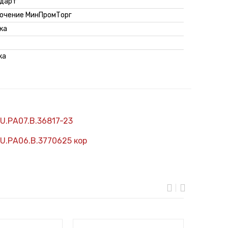
дарт
ючение МинПромТорг
ка
ка
U.РА07.В.36817-23
U.РА06.В.3770625 кор