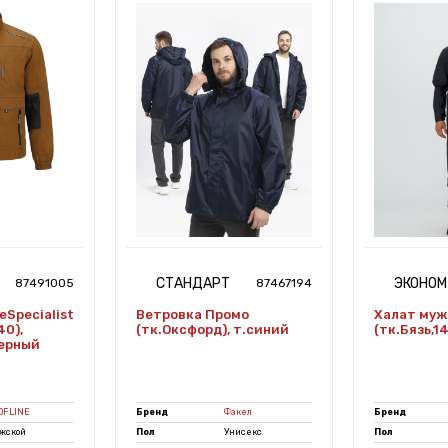
СТАНДАРТ
ЭКОНОМ
87491005
87467194
eSpecialist
Ветровка Промо
Халат муж
40),
(тк.Оксфорд), т.синий
(тк.Бязь,1
ерный
OFLINE
Бренд
Факел
Бренд
жской
Пол
Унисекс
Пол