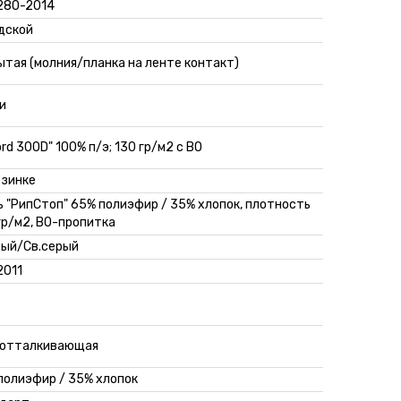
.280-2014
дской
ытая (молния/планка на ленте контакт)
и
rd 300D" 100% п/э; 130 гр/м2 с ВО
езинке
ь "РипСтоп" 65% полиэфир / 35% хлопок, плотность
гр/м2, ВО-пропитка
рый/Св.серый
2011
отталкивающая
полиэфир / 35% хлопок