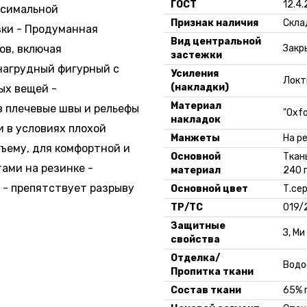
ГОСТ
12.4
ксимальной
Признак наличия
Скла
зки - Продуманная
Вид центральной
ов, включая
Закр
застежки
нагрудный фигурный с
Усиления
Локт
(накладки)
ых вещей -
Материал
 плечевые швы и рельефы
"Oxfo
накладок
и в условиях плохой
Манжеты
На р
бъему, для комфортной и
Основной
Ткан
тами на резинке -
материал
240 
 - препятствует разрыву
Основной цвет
Т.се
ТР/ТС
019/
Защитные
З, Ми
свойства
Отделка/
Водо
Пропитка ткани
Состав ткани
65% 