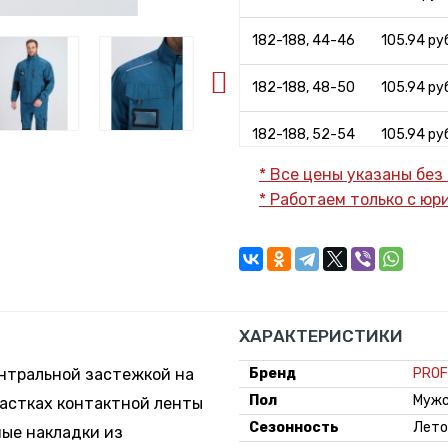
182-188, 44-46
105.94 руб
182-188, 48-50
105.94 руб
182-188, 52-54
105.94 руб
* Все цены указаны без
182-188, 56-58
105.94 руб
* Работаем только с ю
182-188, 60-62
105.94 руб
182-188, 64-66
105.94 руб
182-188, 68-70
116.6 руб.
ХАРАКТЕРИСТИКИ
ентральной застежкой на
Бренд
PROF
Пол
Мужс
частках контактной ленты
Сезонность
Лето
ые накладки из