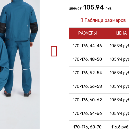
105.94
ЦЕНА ОТ
РУБ.
Таблица размеров
РАЗМЕРЫ
ЦЕНА
170-176, 44-46
105.94 руб
170-176, 48-50
105.94 руб
170-176, 52-54
105.94 руб
170-176, 56-58
105.94 руб
170-176, 60-62
105.94 руб
170-176, 64-66
105.94 руб
170-176, 68-70
116.6 руб.