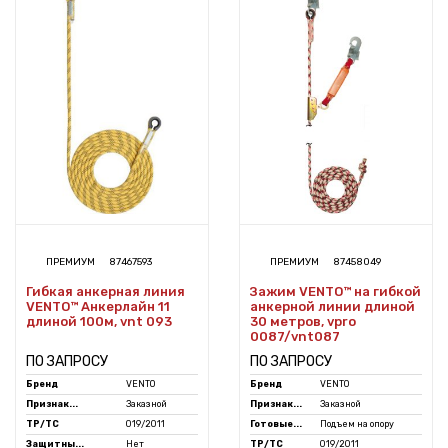
ПРЕМИУМ
87467593
ПРЕМИУМ
87458049
Гибкая анкерная линия
Зажим VENTO™ на гибкой
VENTO™ Анкерлайн 11
анкерной линии длиной
длиной 100м, vnt 093
30 метров, vpro
0087/vnt087
ПО ЗАПРОСУ
ПО ЗАПРОСУ
Бренд
VENTO
Бренд
VENTO
Признак...
Заказной
Признак...
Заказной
ТР/ТС
019/2011
Готовые...
Подъем на опору
Защитны...
Нет
ТР/ТС
019/2011