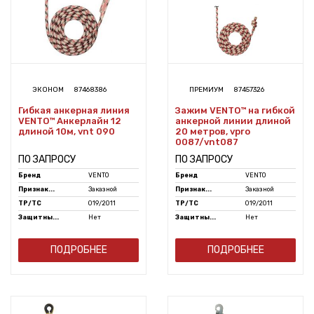
ЭКОНОМ
87468386
ПРЕМИУМ
87457326
Гибкая анкерная линия
Зажим VENTO™ на гибкой
VENTO™ Анкерлайн 12
анкерной линии длиной
длиной 10м, vnt 090
20 метров, vpro
0087/vnt087
ПО ЗАПРОСУ
ПО ЗАПРОСУ
Бренд
VENTO
Бренд
VENTO
Признак...
Заказной
Признак...
Заказной
ТР/ТС
019/2011
ТР/ТС
019/2011
Защитны...
Нет
Защитны...
Нет
ПОДРОБНЕЕ
ПОДРОБНЕЕ