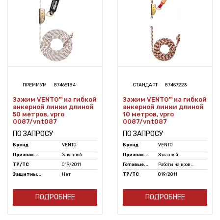
ПРЕМИУМ
87465184
СТАНДАРТ
87457223
Зажим VENTO™ на гибкой
Зажим VENTO™ на гибкой
анкерной линии длиной
анкерной линии длиной
50 метров, vpro
10 метров, vpro
0087/vnt087
0087/vnt087
ПО ЗАПРОСУ
ПО ЗАПРОСУ
Бренд
VENTO
Бренд
VENTO
Признак...
Заказной
Признак...
Заказной
ТР/ТС
019/2011
Готовые...
Работы на кров...
Защитны...
Нет
ТР/ТС
019/2011
ПОДРОБНЕЕ
ПОДРОБНЕЕ