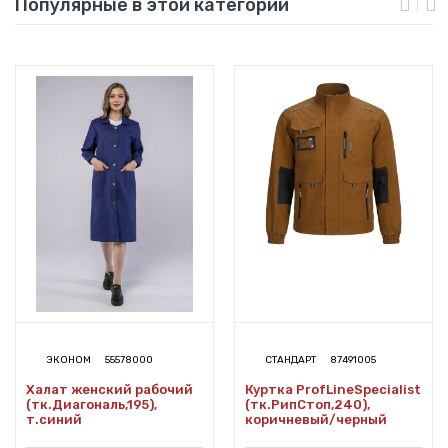
Популярные в этой категории
ЭКОНОМ
55578000
СТАНДАРТ
87491005
Халат женский рабочий
Куртка ProfLineSpecialist
(тк.Диагональ,195),
(тк.РипСтоп,240),
т.синий
коричневый/черный