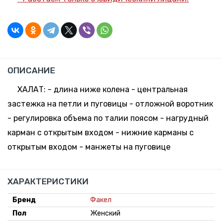
246 шт.
-
+
158-164,
69.12 руб.
Склад:
64-66
*
Минск-
Москва
105 шт.
-
+
170-176,
55.56 руб.
Склад:
ОПИСАНИЕ
40-42
*
Минск-
Москва
ХАЛАТ: - длина ниже колена - центральная
55 шт.
-
+
застежка на петли и пуговицы - отложной воротник
170-176,
55.56 руб.
Склад:
44-46
*
- регулировка объема по талии поясом - нагрудный
Минск-
Москва
карман с открытым входом - нижние карманы с
32 шт.
-
+
открытым входом - манжеты на пуговице
170-176,
55.56 руб.
Склад:
48-50
*
Минск-
Москва
ХАРАКТЕРИСТИКИ
59 шт.
-
+
170-176,
55.56 руб.
Склад:
Бренд
Факел
52-54
*
Минск-
Пол
Женский
Москва