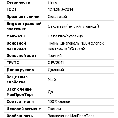
199 шт.
Сезонность
Лето
-
+
170-176,
55.56 руб.
Склад:
ГОСТ
12.4.280-2014
56-58
*
Минск-
Признак наличия
Складской
Москва
Вид центральной
243 шт.
Открытая (петли/пуговицы)
-
+
застежки
170-176,
55.56 руб.
Склад:
60-62
*
Манжеты
На петлю/пуговицу
Минск-
Москва
Основной
Ткань "Диагональ" 100% хлопок,
140 шт.
материал
плотность 195 гр/м2
-
+
170-176,
69.12 руб.
Склад:
Основной цвет
Т.синий
64-66
*
Минск-
ТР/ТС
019/2011
Москва
Длина рукава
Длинный
Защитные
Ми, З
свойства
Заключение
Да
МинПромТорг
Состав ткани
100% хлопок
Ценовой сегмент
Эконом
Особенность
Заключение МинПромТорг