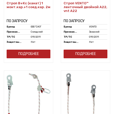
Строп В+Кс (канат) 1
Строп VENTO™
монт.кар.+1 соед.кар. 2м
ленточный двойной А22,
vnt A22
ПО ЗАПРОСУ
ПО ЗАПРОСУ
Бренд
ООО "СИЗ"
Бренд
VENTO
Признак...
Складской
Признак...
Заказной
ТР/ТС
019/2011
ТР/ТС
019/2011
Защитны...
Нет
Защитны...
Нет
ПОДРОБНЕЕ
ПОДРОБНЕЕ