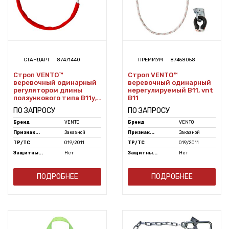
СТАНДАРТ
87471440
ПРЕМИУМ
87458058
Строп VENTO™
Строп VENTO™
веревочный одинарный
веревочный одинарный
регулятором длины
нерегулируемый B11, vnt
ползункового типа В11у,
B11
vnt B11y
ПО ЗАПРОСУ
ПО ЗАПРОСУ
Бренд
VENTO
Бренд
VENTO
Признак...
Заказной
Признак...
Заказной
ТР/ТС
019/2011
ТР/ТС
019/2011
Защитны...
Нет
Защитны...
Нет
ПОДРОБНЕЕ
ПОДРОБНЕЕ