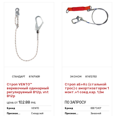
СТАНДАРТ
87471439
ЭКОНОМ
87472753
Строп VENTO™
Строп аБ+Кс (стальной
веревочный одинарный
трос) с амортизатором 1
регулируемый В12р, vnt
монт.+1 соед.кар. 1,5м
B12p
102.88
ПО ЗАПРОСУ
ЦЕНА ОТ
РУБ.
Бренд
VENTO
Бренд
ООО "СИЗ"
Признак...
Складской
Признак...
Заказной