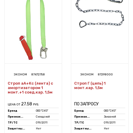
ЭКОНОМ
87472758
ЭКОНОМ
87298000
Строп аА+Кс (лента) с
Строп Г (цепь) 1
амортизатором 1
монт.кар. 1,5м
монт.+1 соед.кар. 1,5м
27.58
ПО ЗАПРОСУ
ЦЕНА ОТ
РУБ.
Бренд
ООО "СИЗ"
Бренд
ООО "СИЗ"
Признак...
Складской
Признак...
Заказной
ТР/ТС
019/2011
ТР/ТС
019/2011
Защитны...
Нет
Защитны...
Нет