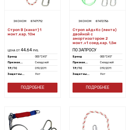
ЭКОНОМ
87471712
ЭКОНОМ
87472756
Строп В (канат) 1
Строп аАд+Кс (лента)
монт.кар. 10м
двойной с
амортизатором 2
монт.+1 соед.кар. 1,5м
44.64
ПО ЗАПРОСУ
ЦЕНА ОТ
РУБ.
Бренд
ООО "СИЗ"
Бренд
ООО "СИЗ"
Признак...
Складской
Признак...
Складской
ТР/ТС
019/2011
ТР/ТС
019/2011
Защитны...
Нет
Защитны...
Нет
ПОДРОБНЕЕ
ПОДРОБНЕЕ