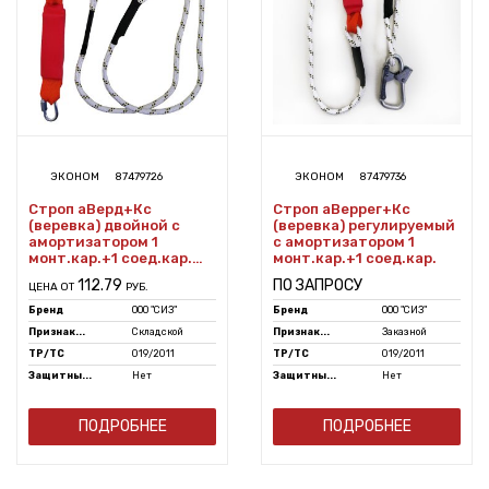
ЭКОНОМ
87479726
ЭКОНОМ
87479736
Строп аВерд+Кс
Строп аВеррег+Кс
(веревка) двойной с
(веревка) регулируемый
амортизатором 1
с амортизатором 1
монт.кар.+1 соед.кар.
монт.кар.+1 соед.кар.
1,5м
112.79
ПО ЗАПРОСУ
ЦЕНА ОТ
РУБ.
Бренд
ООО "СИЗ"
Бренд
ООО "СИЗ"
Признак...
Складской
Признак...
Заказной
ТР/ТС
019/2011
ТР/ТС
019/2011
Защитны...
Нет
Защитны...
Нет
ПОДРОБНЕЕ
ПОДРОБНЕЕ