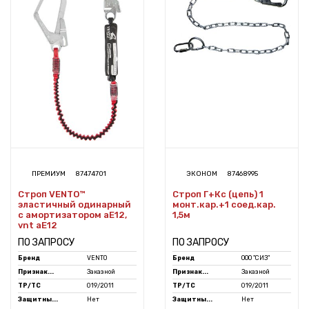
ПРЕМИУМ
87474701
ЭКОНОМ
87468995
Строп VENTO™
Строп Г+Кс (цепь) 1
эластичный одинарный
монт.кар.+1 соед.кар.
с амортизатором aE12,
1,5м
vnt aE12
ПО ЗАПРОСУ
ПО ЗАПРОСУ
Бренд
VENTO
Бренд
ООО "СИЗ"
Признак...
Заказной
Признак...
Заказной
ТР/ТС
019/2011
ТР/ТС
019/2011
Защитны...
Нет
Защитны...
Нет