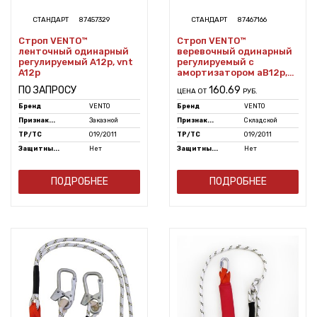
СТАНДАРТ
87457329
СТАНДАРТ
87467166
Строп VENTO™
Строп VENTO™
ленточный одинарный
веревочный одинарный
регулируемый А12р, vnt
регулируемый с
A12p
амортизатором аВ12р,
vnt aB12p
ПО ЗАПРОСУ
160.69
ЦЕНА ОТ
РУБ.
Бренд
VENTO
Бренд
VENTO
Признак...
Заказной
Признак...
Складской
ТР/ТС
019/2011
ТР/ТС
019/2011
Защитны...
Нет
Защитны...
Нет
ПОДРОБНЕЕ
ПОДРОБНЕЕ