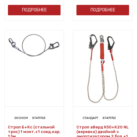
ПОДРОБНЕЕ
ПОДРОБНЕЕ
ЭКОНОМ
87479763
СТАНДАРТ
87479753
Строп Б+Кс (стальной
Строп аВерд К50+К20 NL
трос) 1 монт.+1 соед.кар.
(веревка) двойной с
1,5м
амортизатором 2 бол.+1