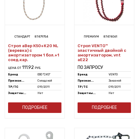
СТАНДАРТ
87479754
ПРЕМИУМ
87474061
Строп аВер К50+К20 NL
Строп VENTO™
(веревка) с
эластичный двойной с
амортизатором 1 бол.+1
амортизатором, vnt
соед.кар.
aE22
111.92
ПО ЗАПРОСУ
ЦЕНА ОТ
РУБ.
Бренд
ООО "СИЗ"
Бренд
VENTO
Признак...
Складской
Признак...
Заказной
ТР/ТС
019/2011
ТР/ТС
019/2011
Защитны...
Нет
Защитны...
Нет
ПОДРОБНЕЕ
ПОДРОБНЕЕ