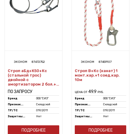
ЭКОНОМ
87472752
ЭКОНОМ
87459107
Строп аБд+К50+Кс
Строп В+Кс (канат) 1
(стальной трос)
монт.кар.+1 соед.кар.
двойной с
10м
амортизатором 2 бол.+1
соед.кар. 1,5м
ПО ЗАПРОСУ
49.9
ЦЕНА ОТ
РУБ.
Бренд
ООО "СИЗ"
Бренд
ООО "СИЗ"
Признак...
Складской
Признак...
Складской
ТР/ТС
019/2011
ТР/ТС
019/2011
Защитны...
Нет
Защитны...
Нет
ПОДРОБНЕЕ
ПОДРОБНЕЕ