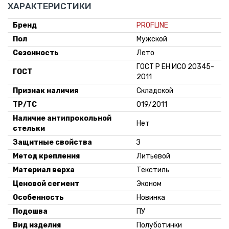
64.92 руб.
Склад:
ХАРАКТЕРИСТИКИ
47
*
Минск-
Москва
Бренд
PROFLINE
Пол
Мужской
-
+
По
Поступление:
Сезонность
48
Лето
запросу
5-10 дней
ГОСТ Р ЕН ИСО 20345-
ГОСТ
2011
-
+
Признак наличия
Складской
По
Поступление:
49
запросу
5-10 дней
ТР/ТС
019/2011
Наличие антипрокольной
Нет
стельки
-
+
По
Поступление:
50
Защитные свойства
З
запросу
5-10 дней
Метод крепления
Литьевой
Материал верха
Текстиль
Ценовой сегмент
Эконом
Особенность
Новинка
Подошва
ПУ
Вид изделия
Полуботинки