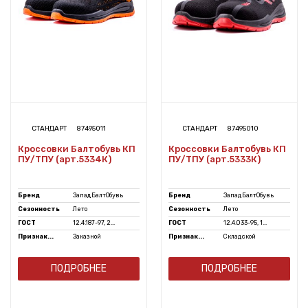
СТАНДАРТ
87495011
СТАНДАРТ
87495010
Кроссовки Балтобувь КП
Кроссовки Балтобувь КП
ПУ/ТПУ (арт.5334К)
ПУ/ТПУ (арт.5333К)
Бренд
ЗападБалтОбувь
Бренд
ЗападБалтОбувь
Сезонность
Лето
Сезонность
Лето
ГОСТ
12.4.187-97, 2...
ГОСТ
12.4.033-95, 1...
Признак...
Заказной
Признак...
Складской
ПОДРОБНЕЕ
ПОДРОБНЕЕ