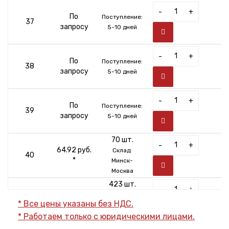
-
+
По
Поступление:
37
запросу
5-10 дней
-
+
По
Поступление:
38
запросу
5-10 дней
-
+
По
Поступление:
39
запросу
5-10 дней
70 шт.
-
+
64.92 руб.
Склад:
40
*
Минск-
Москва
423 шт.
-
+
64.92 руб.
Склад:
41
* Все цены указаны без НДС.
*
Минск-
* Работаем только с юридическими лицами.
Москва
537 шт.