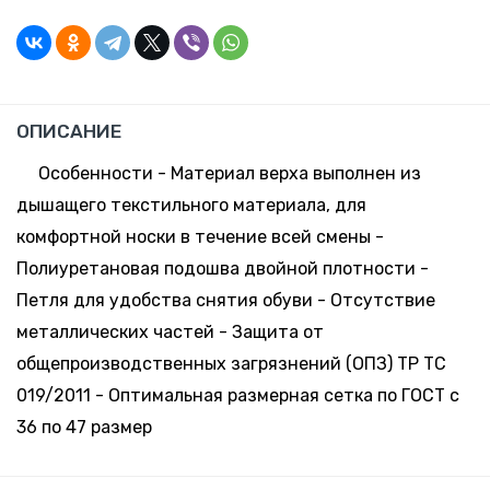
-
+
64.92 руб.
Склад:
42
*
Минск-
Москва
1619 шт.
-
+
64.92 руб.
Склад:
43
ОПИСАНИЕ
*
Минск-
Москва
Особенности - Материал верха выполнен из
1057 шт.
-
+
дышащего текстильного материала, для
64.92 руб.
Склад:
44
*
комфортной носки в течение всей смены -
Минск-
Москва
Полиуретановая подошва двойной плотности -
545 шт.
-
+
Петля для удобства снятия обуви - Отсутствие
64.92 руб.
Склад:
45
*
металлических частей - Защита от
Минск-
Москва
общепроизводственных загрязнений (ОПЗ) ТР ТС
302 шт.
-
+
019/2011 - Оптимальная размерная сетка по ГОСТ с
64.92 руб.
Склад:
46
*
36 по 47 размер
Минск-
Москва
29 шт.
-
+