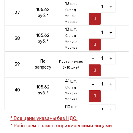
13 шт.
-
+
105.62
Склад:
37
руб. *
Минск-
Москва
13 шт.
-
+
105.62
Склад:
38
руб. *
Минск-
Москва
-
+
По
Поступление:
39
запросу
5-10 дней
41 шт.
-
+
105.62
Склад:
40
руб. *
Минск-
Москва
110 шт.
-
+
105.62
Склад:
41
* Все цены указаны без НДС.
руб. *
Минск-
* Работаем только с юридическими лицами.
Москва
155 шт.