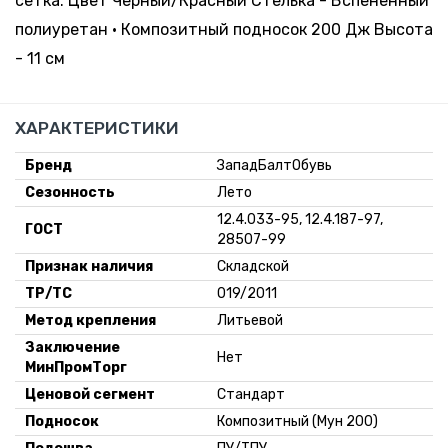
сетка. Цвет Черный/Красный Стелька - Вспененный
105.62
Склад:
47
руб. *
полиуретан • Композитный подносок 200 Дж Высота
Минск-
Москва
- 11 см
ХАРАКТЕРИСТИКИ
Бренд
ЗападБалтОбувь
Сезонность
Лето
12.4.033-95, 12.4.187-97,
ГОСТ
28507-99
Признак наличия
Складской
ТР/ТС
019/2011
Метод крепления
Литьевой
Заключение
Нет
МинПромТорг
Ценовой сегмент
Стандарт
Подносок
Композитный (Мун 200)