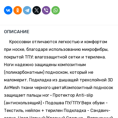
-
+
105.62
Склад:
42
руб. *
Минск-
Москва
224 шт.
-
+
105.62
Склад:
43
ОПИСАНИЕ
руб. *
Минск-
Москва
Кроссовки отличаются легкостью и комфортом
138 шт.
-
+
при носке, благодаря использованию микрофибры,
105.62
Склад:
44
руб. *
покрытой ТПУ; влагозащитной сетки и терилена.
Минск-
Москва
Ноги надежно защищены композитным
56 шт.
-
+
(поликарбонатным) подноском, который не
105.62
Склад:
45
руб. *
маломерит. Подкладка из дышащей трехслойной 3D
Минск-
Москва
AirMesh ткани черного цветаКомпозитный подносок
47 шт.
-
+
защищает пальцы ног • Протектор Anti-slip
105.62
Склад:
46
руб. *
(антискользящий) • Подошва ПУ/ТПУ Верх обуви -
Минск-
Москва
Текстиль, нейлон + терилен Подкладка - Сэндвич-
21 шт.
-
+