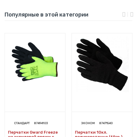
Популярные в этой категории
СТАНДАРТ
87494103
ЭКОНОМ
87471540
Перчатки Gward Freeze
Перчатки 10кл.
из акриловой пряжи с
полушерстяные (45гр.)