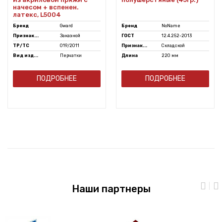
начесом + вспенен.
латекс, L5004
Бренд
Gward
Бренд
NoName
Признак...
Заказной
ГОСТ
12.4.252-2013
ТР/ТС
019/2011
Признак...
Складской
Вид изд...
Перчатки
Длина
220 мм
ПОДРОБНЕЕ
ПОДРОБНЕЕ
Наши партнеры