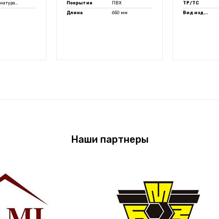
натура...
Покрытие
ПВХ
ТР/ТС
Длина
650 мм
Вид изд...
Наши партнеры