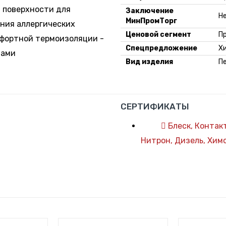
й поверхности для
Заключение
Н
МинПромТорг
ния аллергических
Ценовой сегмент
П
мфортной термоизоляции -
Спецпредложение
Х
тами
Вид изделия
П
СЕРТИФИКАТЫ
Блеск, Контакт
Нитрон, Дизель, Хи