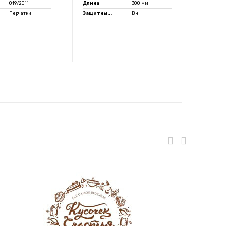
019/2011
Длина
300 мм
Основа
Перчатки
Защитны...
Вн
Покрыт