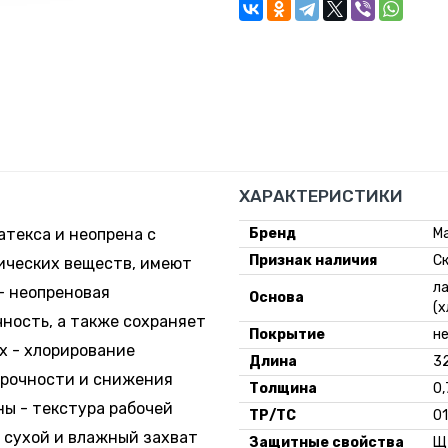
ХАРАКТЕРИСТИКИ
атекса и неопрена с
Бренд
Ma
Признак наличия
С
ических веществ, имеют
ла
- неопреновая
Основа
(х
ность, а также сохраняет
Покрытие
н
х - хлорирование
Длина
3
прочности и снижения
Толщина
0,
ны - текстура рабочей
ТР/ТС
01
 сухой и влажный захват
Защитные свойства
Щ5