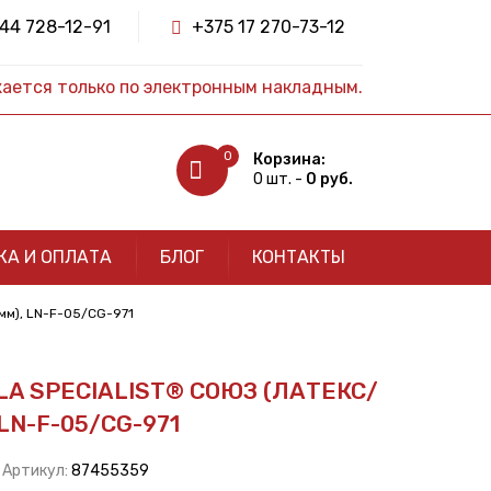
44 728-12-91
+375 17 270-73-12
жается только по электронным накладным.
0
Корзина:
0 шт. -
0 руб.
КА И ОПЛАТА
БЛОГ
КОНТАКТЫ
0мм), LN-F-05/CG-971
A SPECIALIST® СОЮЗ (ЛАТЕКС/
LN-F-05/CG-971
| Артикул:
87455359