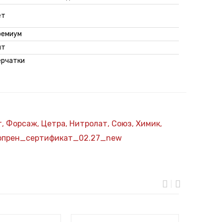
ет
ремиум
ит
ерчатки
, Форсаж, Цетра, Нитролат, Союз, Химик,
мопрен_сертификат_02.27_new