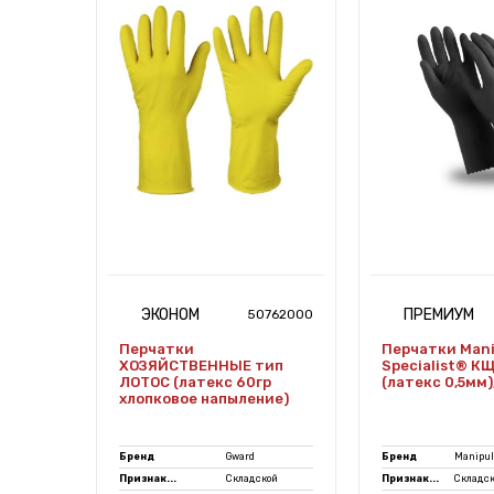
ЭКОНОМ
ПРЕМИУМ
7456865
50762000
a
Перчатки
Перчатки Mani
ХОЗЯЙСТВЕННЫЕ тип
Specialist® К
,70
ЛОТОС (латекс 60гр
(латекс 0,5мм)
72
хлопковое напыление)
ialist
Бренд
Gward
Бренд
Manipul
Признак...
Складской
Признак...
Складс