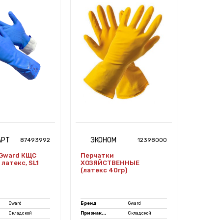
АРТ
ЭКОНОМ
ПР
87493992
12398000
Gward КЩС
Перчатки
Перча
латекс, SL1
ХОЗЯЙСТВЕННЫЕ
Specia
(латекс 40гр)
(латек
Gward
Бренд
Gward
Бренд
Складской
Признак...
Складской
Признак.