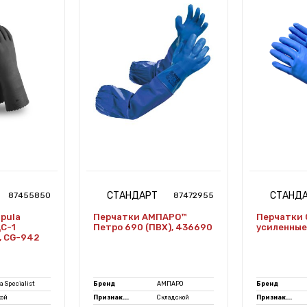
СТАНДАРТ
СТАНД
87455850
87472955
pula
Перчатки АМПАРО™
Перчатки 
ЩС-1
Петро 690 (ПВХ), 436690
усиленные 
, CG-942
a Specialist
Бренд
АМПАРО
Бренд
кой
Признак...
Складской
Признак...