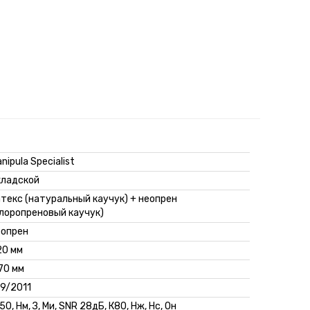
nipula Specialist
кладской
текс (натуральный каучук) + неопрен
лоропреновый каучук)
еопрен
20 мм
70 мм
9/2011
0, Нм, З, Ми, SNR 28дБ, К80, Нж, Нс, Он