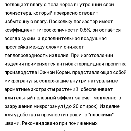
Москва
поглощает влагу с тела через внутренний слой
-
+
полиэстера, который прекрасно отводит
170-176,
По
Поступление:
60-62
запросу
избыточную влагу. Поскольку полиэстер имеет
5-10 дней
коэффициент гигроскопичности 0,5%, он остаётся
всегда сухим, а дополнительная воздушная
прослойка между слоями снижает
теплопроводность изделия. При изготовлении
изделия применяется антибактерицидная пропитка
производства Южной Кореи, представляющая собой
микрогранулы, содержащие внутри натуральные
ароматные экстракты растений, обеспечивает
длительный полезный эффект за счет медленного
разрушения микрогранул (до 20 стирок). Изделие
для удобства и прочности прошито "плоскими"
швами. Рекомендовано при пониженных