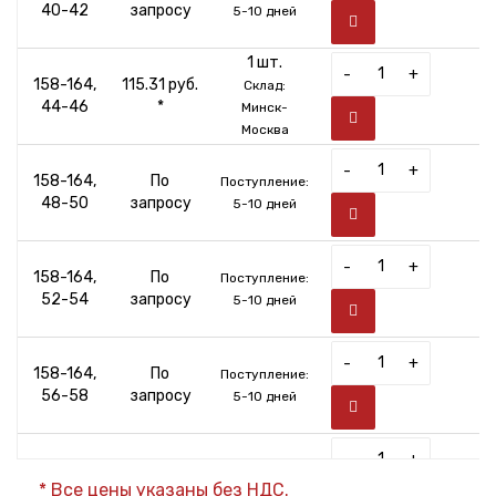
40-42
запросу
5-10 дней
1 шт.
-
+
158-164,
115.31 руб.
Склад:
44-46
*
Минск-
Москва
-
+
158-164,
По
Поступление:
48-50
запросу
5-10 дней
-
+
158-164,
По
Поступление:
52-54
запросу
5-10 дней
-
+
158-164,
По
Поступление:
56-58
запросу
5-10 дней
-
+
158-164,
По
Поступление:
* Все цены указаны без НДС.
60-62
запросу
5-10 дней