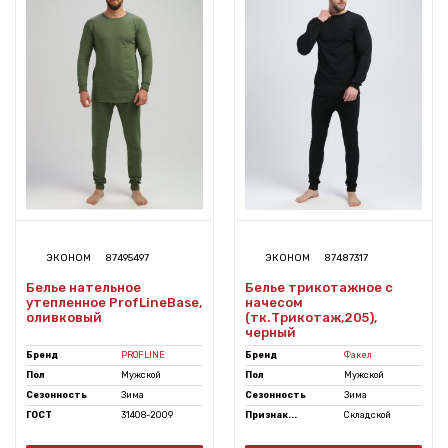
ЭКОНОМ
87495497
ЭКОНОМ
87487317
Белье нательное
Белье трикотажное с
утепленное ProfLineBase,
начесом
оливковый
(тк.Трикотаж,205),
черный
Бренд
PROFLINE
Бренд
Факел
Пол
Мужской
Пол
Мужской
Сезонность
Зима
Сезонность
Зима
ГОСТ
31408-2009
Признак...
Складской