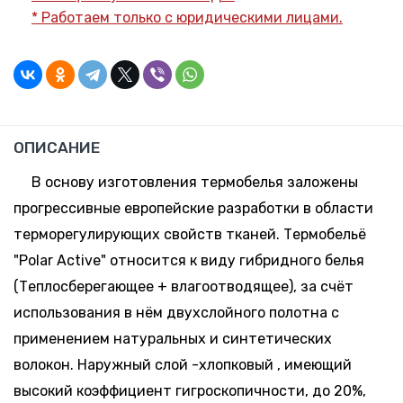
* Работаем только с юридическими лицами.
-
+
170-176,
По
Поступление:
40-42
запросу
5-10 дней
-
+
170-176,
По
Поступление:
ОПИСАНИЕ
44-46
запросу
5-10 дней
В основу изготовления термобелья заложены
-
+
прогрессивные европейские разработки в области
170-176,
По
Поступление:
48-50
запросу
терморегулирующих свойств тканей. Термобельё
5-10 дней
"Polar Active" относится к виду гибридного белья
-
+
(Теплосберегающее + влагоотводящее), за счёт
170-176,
По
Поступление:
52-54
запросу
использования в нём двухслойного полотна с
5-10 дней
применением натуральных и синтетических
1 шт.
-
+
волокон. Наружный слой -хлопковый , имеющий
170-176,
115.31 руб.
Склад:
56-58
*
высокий коэффициент гигроскопичности, до 20%,
Минск-