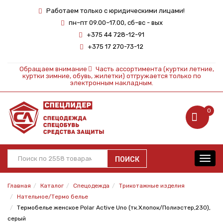
Работаем только с юридическими лицами!
пн–пт 09.00–17.00, сб–вс - вых
+375 44 728-12-91
+375 17 270-73-12
Обращаем внимание
Часть ассортимента (куртки летние,
куртки зимние, обувь, жилетки) отгружается только по
электронным накладным.
0
ПОИСК
Toggl
navig
Главная
Каталог
Спецодежда
Трикотажные изделия
Нательное/Термо белье
Термобелье женское Polar Active Uno (тк.Хлопок/Полиэстер,230),
серый