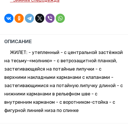
*
Зимняя спецодежда
-
+
69.77 руб.
Склад:
68-70
*
Минск-
Москва
ОПИСАНИЕ
ЖИЛЕТ: - утепленный - с центральной застёжкой
на тесьму-«молнию» - с ветрозащитной планкой,
застегивающейся на потайные липучки - с
верхними накладными карманами с клапанами -
застегивающимися на потайную липучку длиной - с
нижними карманами в рельефном шве - с
внутренним карманом - с воротником-стойка - с
фигурной линией низа по спинке