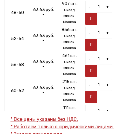
907 шт.
-
+
63.63 руб.
Склад:
48-50
*
Минск-
Москва
856 шт.
-
+
63.63 руб.
Склад:
52-54
*
Минск-
Москва
461 шт.
-
+
63.63 руб.
Склад:
56-58
*
Минск-
Москва
215 шт.
-
+
63.63 руб.
Склад:
60-62
*
Минск-
Москва
111 шт.
-
+
69.77 руб.
Склад:
64-66
* Все цены указаны без НДС.
*
Минск-
* Работаем только с юридическими лицами.
Москва
40 шт.