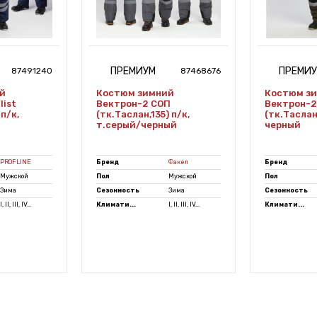
ПРЕМИУМ
ПРЕМИ
87491240
87468676
й
Костюм зимний
Костюм з
list
Вектрон-2 СОП
Вектрон-2
п/к,
(тк.Таслан,135) п/к,
(тк.Таслан,
т.серый/черный
черный
PROFLINE
Бренд
Факел
Бренд
Мужской
Пол
Мужской
Пол
Зима
Сезонность
Зима
Сезонность
I, II, III, IV...
Климати...
I, II, III, IV...
Климати...