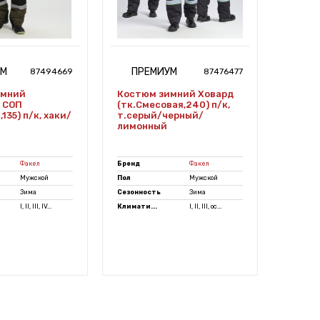
УМ
ПРЕМИУМ
СТ
87494669
87476477
имний
Костюм зимний Ховард
Костю
 СОП
(тк.Смесовая,240) п/к,
Нордх
135) п/к, хаки/
т.серый/черный/
(тк.См
лимонный
черны
Факел
Бренд
Факел
Бренд
Мужской
Пол
Мужской
Пол
Зима
Сезонность
Зима
Сезонно
I, II, III, IV...
Климати...
I, II, III, ос...
Климати.