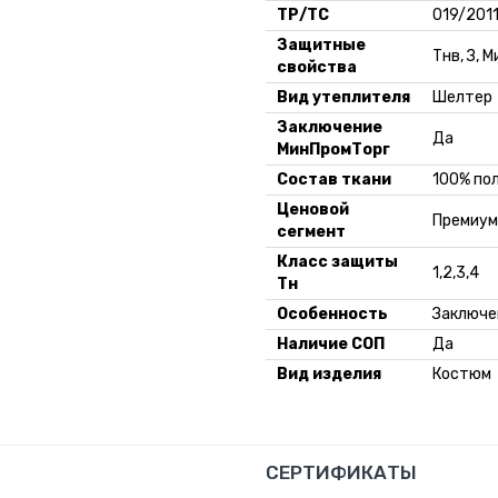
ТР/ТС
019/201
Защитные
Тнв, З, М
свойства
Вид утеплителя
Шелтер
Заключение
Да
МинПромТорг
Состав ткани
100% по
Ценовой
Премиум
сегмент
Класс защиты
1,2,3,4
Тн
Особенность
Заключе
Наличие СОП
Да
Вид изделия
Костюм
СЕРТИФИКАТЫ