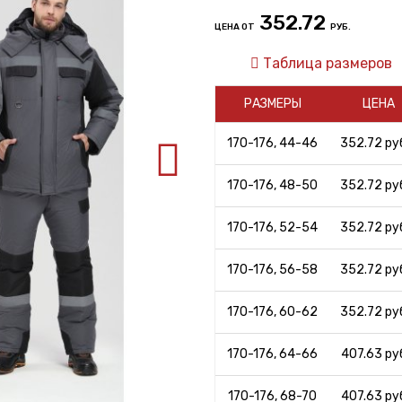
352.72
ЦЕНА ОТ
РУБ.
Таблица размеров
РАЗМЕРЫ
ЦЕНА
170-176, 44-46
352.72 руб
170-176, 48-50
352.72 руб
170-176, 52-54
352.72 руб
170-176, 56-58
352.72 руб
170-176, 60-62
352.72 руб
170-176, 64-66
407.63 руб
170-176, 68-70
407.63 руб