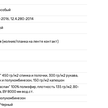
IV, особый
-2016, 12.4.280-2014
ой
 (молния/планка на ленте контакт)
 450 гр/м2 спинка и полочки, 300 гр/м2 рукава,
к и полукомбинезон, 150 гр/м2 капюшон
аслан" 100% полиэфир, плотность 135 гр/м2, ВО-
, ВУ 8000 мм вод.ст.
 полукомбинезон
/Черный