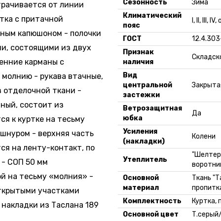
Сезонность
Зима
трачивается от линии
Климатический
тка с притачной
I, II, III, 
пояс
нным капюшоном - полочки
ГОСТ
12.4.303
и, состоящими из двух
Признак
Складск
енние карманы с
наличия
Вид
молнию - рукава втачные,
центральной
Закрытая
з отделочной ткани -
застежки
нный, состоит из
Ветрозащитная
Да
юбка
ся к куртке на тесьму
Усиления
 шнуром - верхняя часть
Колени
(накладки)
ся на ленту-контакт, по
"Шелтер"
Утеплитель
 - СОП 50 мм
воротни
й на тесьму «молния» -
Основной
Ткань "Т
материал
пропитка
открытыми участками
Комплектность
Куртка,
 накладки из Таслана 189
Основной цвет
Т.серый