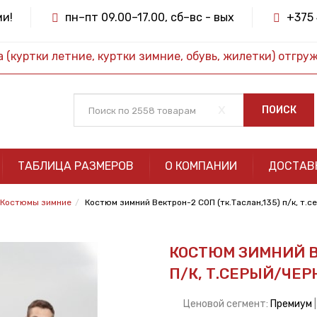
ми!
пн–пт 09.00–17.00, сб–вс - вых
+375 
(куртки летние, куртки зимние, обувь, жилетки) отгру
x
ПОИСК
ТАБЛИЦА РАЗМЕРОВ
О КОМПАНИИ
ДОСТАВ
Костюмы зимние
Костюм зимний Вектрон-2 СОП (тк.Таслан,135) п/к, т.
КОСТЮМ ЗИМНИЙ ВЕ
П/К, Т.СЕРЫЙ/ЧЕ
Ценовой сегмент:
Премиум