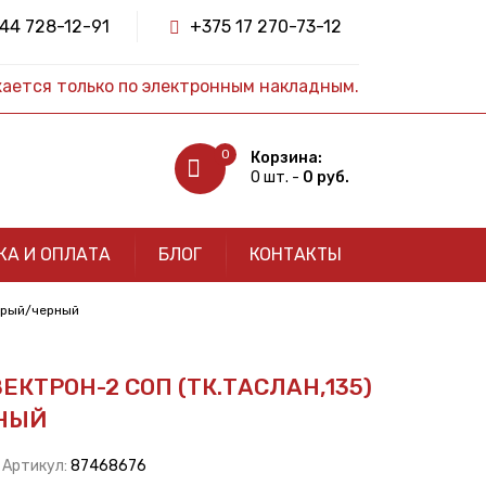
44 728-12-91
+375 17 270-73-12
жается только по электронным накладным.
0
Корзина:
0 шт. -
0 руб.
КА И ОПЛАТА
БЛОГ
КОНТАКТЫ
серый/черный
КТРОН-2 СОП (ТК.ТАСЛАН,135)
РНЫЙ
| Артикул:
87468676