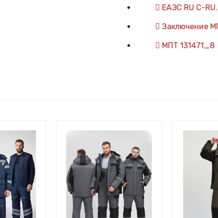
ЕАЭС RU С-RU.
Заключение М
МПТ 131471_8