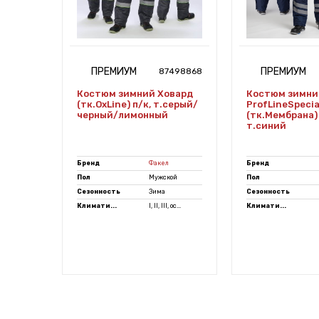
ПРЕМИУМ
ПРЕМИУМ
7487708
87498868
Костюм зимний Ховард
Костюм зимни
(тк.OxLine) п/к, т.серый/
ProfLineSpecia
черный/лимонный
(тк.Мембрана) 
т.синий
Бренд
Факел
Бренд
ой
Пол
Мужской
Пол
Сезонность
Зима
Сезонность
, ос...
Климати...
I, II, III, ос...
Климати...