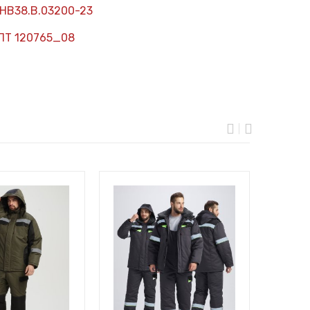
НВ38.В.03200-23
ПТ 120765_08