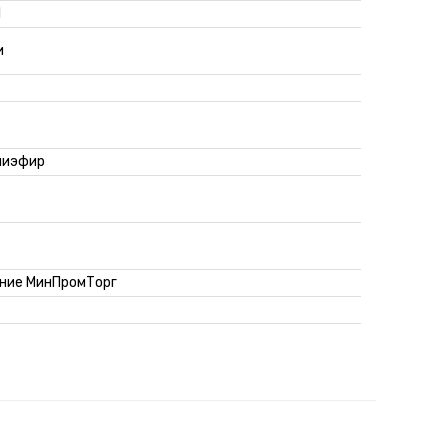
1
и
лиэфир
ние МинПромТорг