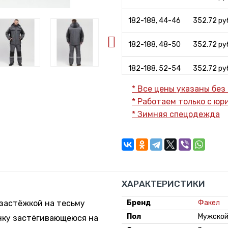
182-188, 44-46
352.72 руб
182-188, 48-50
352.72 руб
182-188, 52-54
352.72 руб
* Все цены указаны без
182-188, 56-58
352.72 руб
* Работаем только с ю
*
Зимняя спецодежда
182-188, 60-62
352.72 руб
182-188, 64-66
407.63 руб
182-188, 68-70
407.63 руб
ХАРАКТЕРИСТИКИ
 застёжкой на тесьму
Бренд
Факел
Пол
Мужско
нку застёгивающеюся на