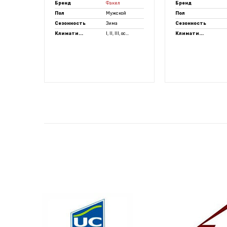
Бренд
Факел
Бренд
ой
Пол
Мужской
Пол
Сезонность
Зима
Сезонность
, ос...
Климати...
I, II, III, ос...
Климати...