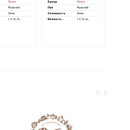
Факел
Бренд
Факел
Бренд
Мужской
Пол
Мужской
Пол
Зима
Сезонность
Зима
Сезонно
I, II, III, IV...
Климати...
I, II, III, ос...
Климати.