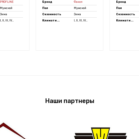
PROFLINE
Бренд
Факел
Бренд
Мужской
Пол
Мужской
Пол
Зима
Сезонность
Зима
Сезонность
I, II, III, IV...
Климати...
I, II, III, IV...
Климати...
Наши партнеры