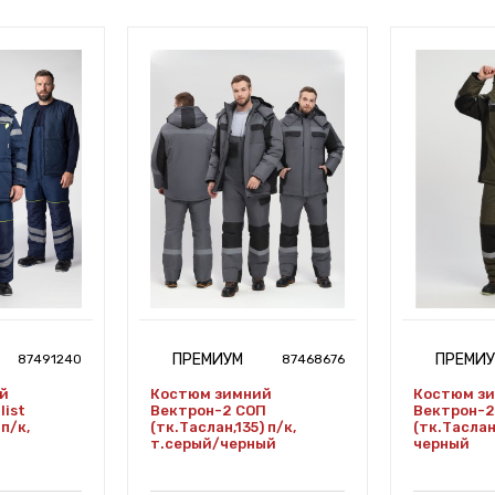
ПРЕМИУМ
ПРЕМИ
87491240
87468676
й
Костюм зимний
Костюм з
list
Вектрон-2 СОП
Вектрон-2
п/к,
(тк.Таслан,135) п/к,
(тк.Таслан,
т.серый/черный
черный