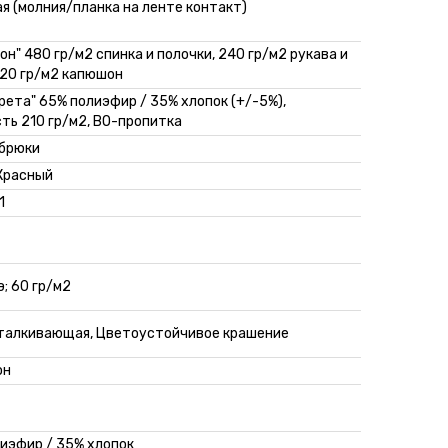
я (молния/планка на ленте контакт)
он" 480 гр/м2 спинка и полочки, 240 гр/м2 рукава и
120 гр/м2 капюшон
Грета" 65% полиэфир / 35% хлопок (+/-5%),
ть 210 гр/м2, ВО-пропитка
 брюки
Красный
1
э; 60 гр/м2
талкивающая, Цветоустойчивое крашение
он
иэфир / 35% хлопок