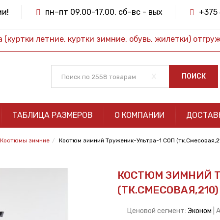
ми!
пн–пт 09.00–17.00, сб–вс - вых
+375 
(куртки летние, куртки зимние, обувь, жилетки) отгру
x
ПОИСК
ТАБЛИЦА РАЗМЕРОВ
О КОМПАНИИ
ДОСТАВ
Костюмы зимние
Костюм зимний Труженик-Ультра-1 СОП (тк.Смесовая,2
КОСТЮМ ЗИМНИЙ Т
(ТК.СМЕСОВАЯ,210
Ценовой сегмент:
Эконом
| 