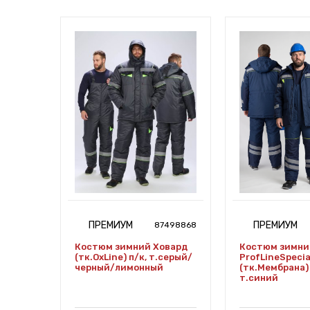
ПРЕМИУМ
ПРЕМИУМ
7487708
87498868
Костюм зимний Ховард
Костюм зимни
(тк.OxLine) п/к, т.серый/
ProfLineSpecia
черный/лимонный
(тк.Мембрана) 
т.синий