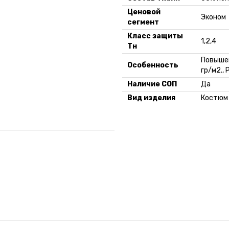
Ценовой
Эконом
сегмент
Класс защиты
1,2,4
Тн
Повышен
Особенность
гр/м2.,
Наличие СОП
Да
Вид изделия
Костюм