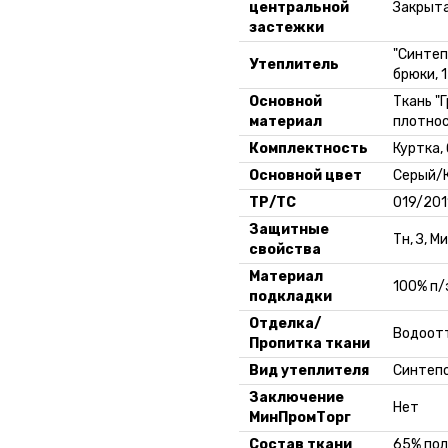
центральной
Закрыта
застежки
"Синтеп
Утеплитель
брюки, 
Основной
Ткань "
материал
плотнос
Комплектность
Куртка,
Основной цвет
Серый/
ТР/ТС
019/201
Защитные
Тн, З, Ми
свойства
Материал
100% п/
подкладки
Отделка/
Водоот
Пропитка ткани
Вид утеплителя
Синтеп
Заключение
Нет
МинПромТорг
Состав ткани
65% пол