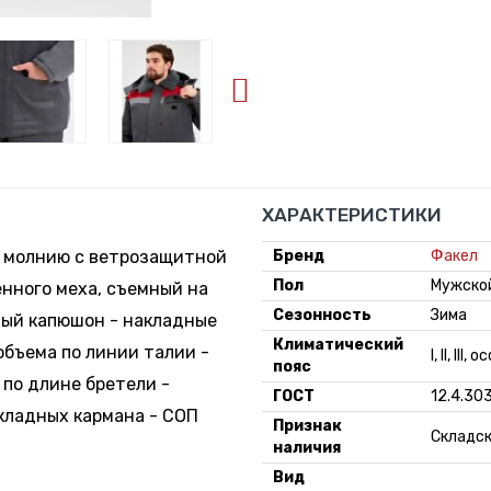
ХАРАКТЕРИСТИКИ
а молнию с ветрозащитной
Бренд
Факел
Пол
Мужско
енного меха, съемный на
Сезонность
Зима
ный капюшон - накладные
Климатический
объема по линии талии -
I, II, III,
пояс
 по длине бретели -
ГОСТ
12.4.30
кладных кармана - СОП
Признак
Складс
наличия
Вид