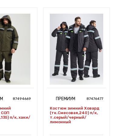
УМ
ПРЕМИУМ
СТ
87494669
87476477
имний
Костюм зимний Ховард
Костю
 СОП
(тк.Смесовая,240) п/к,
Нордх
135) п/к, хаки/
т.серый/черный/
(тк.См
лимонный
черны