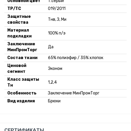
Основной цвет
Т.серый
-
+
182-188,
Склад:
84.3 руб. *
ТР/ТС
019/2011
52-54
Минск-
Защитные
Москва
Тнв, З, Ми
свойства
18 шт.
-
+
182-188,
Материал
Склад:
84.3 руб. *
100% п/э
56-58
подкладки
Минск-
Москва
Заключение
Да
12 шт.
МинПромТорг
-
+
182-188,
Склад:
Состав ткани
65% полиэфир / 35% хлопок
84.3 руб. *
60-62
Минск-
Ценовой
Москва
Эконом
сегмент
7 шт.
-
+
Класс защиты
182-188,
Склад:
1,2,4
84.3 руб. *
Тн
64-66
Минск-
Особенность
Заключение МинПромТорг
Москва
Вид изделия
Брюки
-
+
182-188,
По
Поступление:
68-70
запросу
5-10 дней
СЕРТИФИКАТЫ