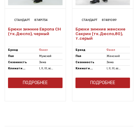
СТАНДАРТ
87491734
СТАНДАРТ
87481089
Брюки зимние Европа CH
Брюки зимние женские
(тк.Дюспо), черный
Сакрин (тк.Дюспо,80),
т.серый
Бренд
Факел
Бренд
Факел
Пол
Мужской
Пол
Женский
Сезонность
Зима
Сезонность
Зима
Климати...
I, II, III, ос...
Климати...
I, II, III, ос...
ПОДРОБНЕЕ
ПОДРОБНЕЕ