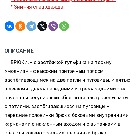
*
Зимняя спецодежда
4 шт.
-
+
158-164,
70.41 руб.
Склад:
64-66
*
Минск-
Москва
13 шт.
-
+
170-176,
70.41 руб.
Склад:
40-42
*
Минск-
ОПИСАНИЕ
Москва
52 шт.
БРЮКИ: - с застёжкой гульфика на тесьму
-
+
170-176,
70.41 руб.
Склад:
«молния» - с высоким притачным поясом,
44-46
*
Минск-
Москва
застёгивающимся на две петли и пуговицы, и пятью
39 шт.
шлёвками: двумя передними и тремя задними - на
-
+
170-176,
70.41 руб.
Склад:
поясе для регулировки облегания настрочены паты
48-50
*
Минск-
Москва
с петлями, застёгивающиеся на пуговицы -
71 шт.
передние половинки брюк с боковыми внутренними
-
+
170-176,
70.41 руб.
Склад:
карманами с наклонным входом и с вытачками в
52-54
*
Минск-
Москва
области колена - задние половинки брюк с