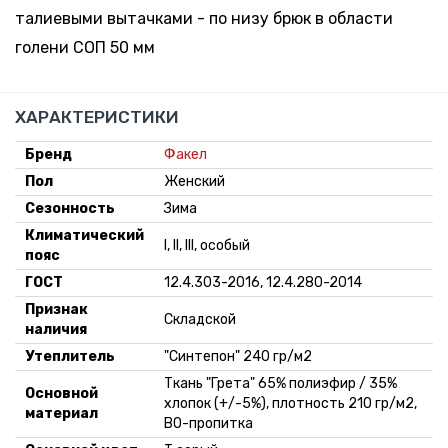
34 шт.
талиевыми вытачками - по низу брюк в области
-
+
170-176,
70.41 руб.
Склад:
голени СОП 50 мм
56-58
*
Минск-
Москва
16 шт.
-
+
ХАРАКТЕРИСТИКИ
170-176,
70.41 руб.
Склад:
60-62
*
Минск-
Бренд
Факел
Москва
Пол
Женский
-
+
170-176,
По
Поступление:
Сезонность
Зима
64-66
запросу
5-10 дней
Климатический
I, II, III, особый
пояс
-
+
ГОСТ
12.4.303-2016, 12.4.280-2014
170-176,
По
Поступление:
Признак
68-70
запросу
5-10 дней
Складской
наличия
Утеплитель
"Синтепон" 240 гр/м2
9 шт.
-
+
182-188,
Склад:
Ткань "Грета" 65% полиэфир / 35%
84.3 руб. *
Основной
48-50
Минск-
хлопок (+/-5%), плотность 210 гр/м2,
материал
Москва
ВО-пропитка
13 шт.