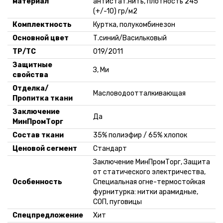
материал
антистат.нить, плотность 245
(+/-10) гр/м2
Комплектность
Куртка, полукомбинезон
Основной цвет
Т.синий/Васильковый
ТР/ТС
019/2011
Защитные
З, Ми
свойства
Отделка/
Масловодоотталкивающая
Пропитка ткани
Заключение
Да
МинПромТорг
Состав ткани
35% полиэфир / 65% хлопок
Ценовой сегмент
Стандарт
Заключение МинПромТорг, Защита
от статического электричества,
Особенность
Специальная огне-термостойкая
фурнитурка: нитки арамидные,
СОП, пуговицы
Спецпредложение
Хит