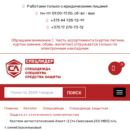
Работаем только с юридическими лицами!
пн–пт 09.00–17.00, сб–вс - вых
+375 44 728-12-91
+375 17 270-73-12
Обращаем внимание
Часть ассортимента (куртки летние,
куртки зимние, обувь, жилетки) отгружается только по
электронным накладным.
0
ПОИСК
Toggl
navig
Главная
Каталог
Спецодежда
Спецодежда защитная
Защита от статического электричества
Костюм антистатический Алиот-2 (тк.Смесовая,250 МВО) п/к,
т.синий/васильковый