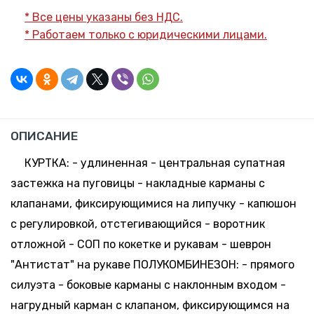
170-176,
273.58
Склад:
* Все цены указаны без НДС.
64-66
руб. *
Минск-
* Работаем только с юридическими лицами.
Москва
28 шт.
-
+
170-176,
317.19 руб.
Склад:
68-70
*
Минск-
Москва
78 шт.
-
+
182-188,
249.03
Склад:
ОПИСАНИЕ
44-46
руб. *
Минск-
Москва
КУРТКА: - удлиненная - центральная супатная
303 шт.
-
+
застежка на пуговицы - накладные карманы с
182-188,
249.03
Склад:
48-50
руб. *
клапанами, фиксирующимися на липучку - капюшон
Минск-
Москва
с регулировкой, отстегивающийся - воротник
319 шт.
-
+
отложной - СОП по кокетке и рукавам - шеврон
182-188,
249.03
Склад:
52-54
руб. *
"Антистат" на рукаве ПОЛУКОМБИНЕЗОН: - прямого
Минск-
Москва
силуэта - боковые карманы с наклонным входом -
142 шт.
-
+
нагрудный карман с клапаном, фиксирующимся на
182-188,
249.03
Склад: