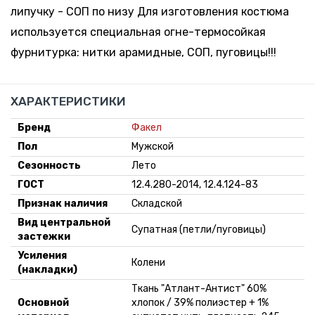
56-58
руб. *
липучку - СОП по низу Для изготовления костюма
Минск-
Москва
используется специальная огне-термосойкая
63 шт.
-
+
фурнитурка: нитки арамидные, СОП, пуговицы!!!
182-188,
249.03
Склад:
60-62
руб. *
Минск-
Москва
ХАРАКТЕРИСТИКИ
18 шт.
-
+
182-188,
273.58
Склад:
Бренд
Факел
64-66
руб. *
Минск-
Пол
Мужской
Москва
28 шт.
Сезонность
Лето
-
+
182-188,
317.19 руб.
Склад:
ГОСТ
12.4.280-2014, 12.4.124-83
68-70
*
Минск-
Признак наличия
Складской
Москва
Вид центральной
Супатная (петли/пуговицы)
застежки
Усиления
Колени
(накладки)
Ткань "Атлант-Антист" 60%
Основной
хлопок / 39% полиэстер + 1%