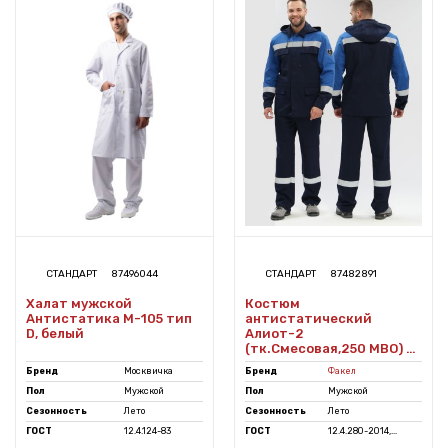
СТАНДАРТ
87496044
СТАНДАРТ
87482891
Халат мужской
Костюм
Антистатика М-105 тип
антистатический
D, белый
Алиот-2
(тк.Смесовая,250 МВО) п/
к, т.синий/васильковый
Бренд
Москвичка
Бренд
Факел
Пол
Мужской
Пол
Мужской
Сезонность
Лето
Сезонность
Лето
ГОСТ
12.4.124-83
ГОСТ
12.4.280-2014,...