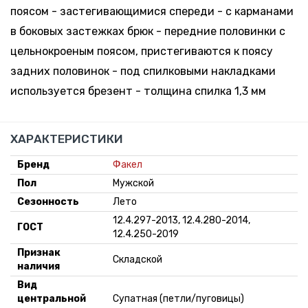
60-62
руб. *
поясом - застегивающимися спереди - с карманами
Минск-
Москва
в боковых застежках брюк - передние половинки с
5 шт.
-
+
цельнокроеным поясом, пристегиваются к поясу
182-188,
283.27
Склад:
64-66
руб. *
задних половинок - под спилковыми накладками
Минск-
Москва
используется брезент - толщина спилка 1,3 мм
ХАРАКТЕРИСТИКИ
Бренд
Факел
Пол
Мужской
Сезонность
Лето
12.4.297-2013, 12.4.280-2014,
ГОСТ
12.4.250-2019
Признак
Складской
наличия
Вид
центральной
Супатная (петли/пуговицы)