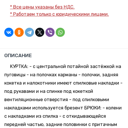
170-176,
283.27
Склад:
* Все цены указаны без НДС.
64-66
руб. *
Минск-
* Работаем только с юридическими лицами.
Москва
3 шт.
-
+
182-188,
257.43
Склад:
44-46
руб. *
Минск-
Москва
22 шт.
-
+
182-188,
257.43
Склад:
ОПИСАНИЕ
48-50
руб. *
Минск-
Москва
КУРТКА: - с центральной потайной застёжкой на
22 шт.
-
+
пуговицы - на полочках карманы - полочки, задняя
182-188,
257.43
Склад:
52-54
руб. *
кокетка и налокотники имеют спилковые накладки -
Минск-
Москва
под рукавами и на спинке под кокеткой
17 шт.
-
+
вентиляционные отверстия - под спилковыми
182-188,
257.43
Склад:
56-58
руб. *
накладками используется брезент БРЮКИ: - колени
Минск-
Москва
с накладками из спилка - с откидывающейся
12 шт.
-
+
передней частью, задние половинки с притачным
182-188,
257.43
Склад: