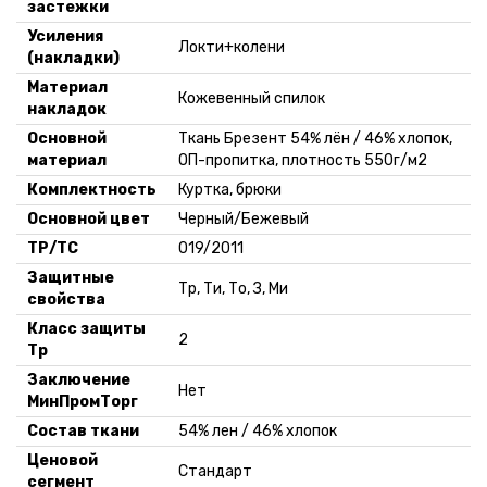
застежки
Усиления
Локти+колени
(накладки)
Материал
Кожевенный спилок
накладок
Основной
Ткань Брезент 54% лён / 46% хлопок,
материал
ОП-пропитка, плотность 550г/м2
Комплектность
Куртка, брюки
Основной цвет
Черный/Бежевый
ТР/ТС
019/2011
Защитные
Тр, Ти, То, З, Ми
свойства
Класс защиты
2
Тр
Заключение
Нет
МинПромТорг
Состав ткани
54% лен / 46% хлопок
Ценовой
Стандарт
сегмент