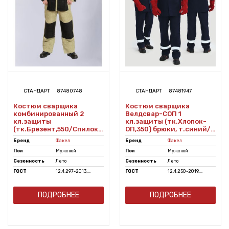
СТАНДАРТ
87480748
СТАНДАРТ
87481947
Костюм сварщика
Костюм сварщика
комбинированный 2
Велдсвар-СОП 1
кл.защиты
кл.защиты (тк.Хлопок-
(тк.Брезент,550/Спилок
ОП,350) брюки, т.синий/
S=1,5), черный/бежевый
красный
Бренд
Факел
Бренд
Факел
Пол
Мужской
Пол
Мужской
Сезонность
Лето
Сезонность
Лето
ГОСТ
12.4.297-2013,...
ГОСТ
12.4.250-2019,...
ПОДРОБНЕЕ
ПОДРОБНЕЕ