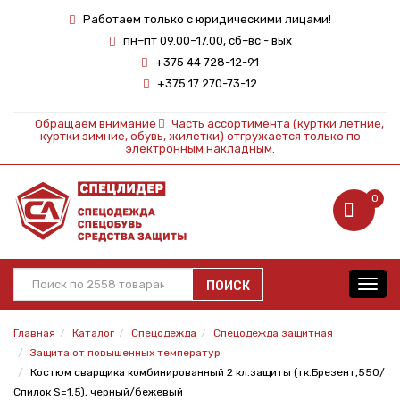
Работаем только с юридическими лицами!
пн–пт 09.00–17.00, сб–вс - вых
+375 44 728-12-91
+375 17 270-73-12
Обращаем внимание
Часть ассортимента (куртки летние,
куртки зимние, обувь, жилетки) отгружается только по
электронным накладным.
0
ПОИСК
Toggl
navig
Главная
Каталог
Спецодежда
Спецодежда защитная
Защита от повышенных температур
Костюм сварщика комбинированный 2 кл.защиты (тк.Брезент,550/
Спилок S=1,5), черный/бежевый