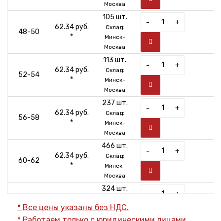
Москва
105 шт.
-
+
62.34 руб.
Склад:
48-50
*
Минск-
Москва
113 шт.
-
+
62.34 руб.
Склад:
52-54
*
Минск-
Москва
237 шт.
-
+
62.34 руб.
Склад:
56-58
*
Минск-
Москва
466 шт.
-
+
62.34 руб.
Склад:
60-62
*
Минск-
Москва
324 шт.
-
+
69.45 руб.
Склад:
64-66
* Все цены указаны без НДС.
*
Минск-
* Работаем только с юридическими лицами.
Москва