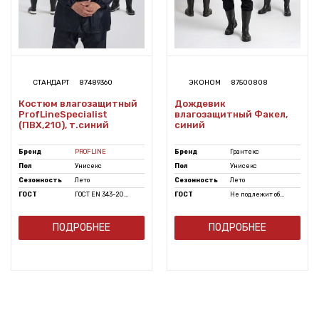
СТАНДАРТ
87489360
ЭКОНОМ
87500808
Костюм влагозащитный
Дождевик
ProfLineSpecialist
влагозащитный Факел,
(ПВХ,210), т.синий
синий
Бренд
PROFLINE
Бренд
Грантекс
Пол
Унисекс
Пол
Унисекс
Сезонность
Лето
Сезонность
Лето
ГОСТ
ГОСТ EN 343-20...
ГОСТ
Не подлежит об...
ПОДРОБНЕЕ
ПОДРОБНЕЕ