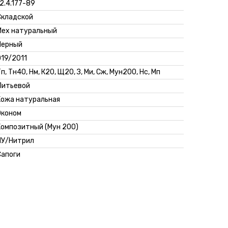
2.4.177-89
Складской
Мех натуральный
Черный
019/2011
п, Тн40, Нм, К20, Щ20, З, Ми, Сж, Мун200, Нс, Мп
Литьевой
Кожа натуральная
Эконом
Композитный (Мун 200)
ПУ/Нитрил
Сапоги