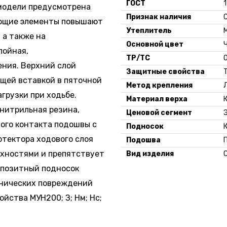
ГОСТ
1
 модели предусмотрена
Признак наличия
ающие элементы повышают
Утеплитель
 а также на
Основной цвет
лойная,
ТР/ТС
ения. Верхний слой
Защитные свойства
Т
щей вставкой в пяточной
Метод крепления
грузки при ходьбе.
Материал верха
нитрильная резина,
Ценовой сегмент
ого контакта подошвы с
Подносок
отектора ходового слоя
Подошва
рхностями и препятствует
Вид изделия
мпозитный подносок
анических повреждений
йства МУН200; З; Нм; Нс;