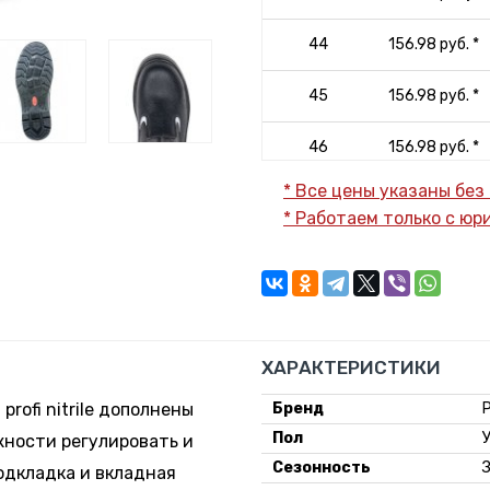
44
156.98 руб. *
45
156.98 руб. *
46
156.98 руб. *
* Все цены указаны без
47
156.98 руб. *
* Работаем только с ю
ХАРАКТЕРИСТИКИ
rofi nitrile дополнены
Бренд
Пол
жности регулировать и
Сезонность
одкладка и вкладная