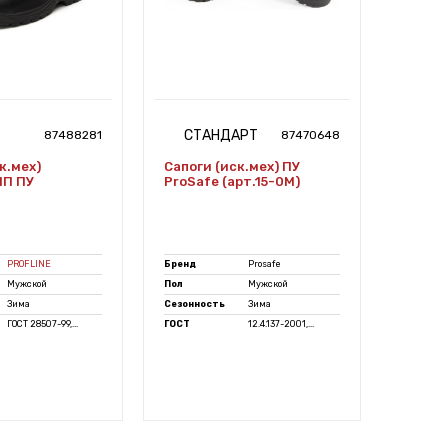
СТАНДАРТ
ЭК
87488281
87470648
к.мех)
Сапоги (иск.мех) ПУ
Сапоги
МП ПУ
ProSafe (арт.15-0М)
ProSa
(арт.1
PROFLINE
Бренд
Prosafe
Бренд
Мужской
Пол
Мужской
Пол
Зима
Сезонность
Зима
Сезонно
ГОСТ 28507-99,...
ГОСТ
12.4.137-2001,...
ГОСТ