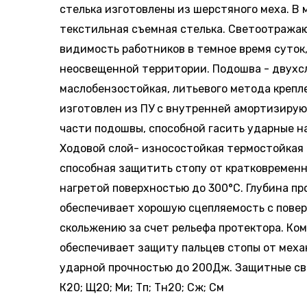
стелька изготовлены из шерстяного меха. В
текстильная съемная стелька. Светоотраж
видимость работников в темное время суток,
неосвещенной территории. Подошва - двухс
маслобензостойкая, литьевого метода крепл
изготовлен из ПУ с внутренней амортизирую
части подошвы, способной гасить ударные на
Ходовой слой- износостойкая термостойкая 
способная защитить стопу от кратковременн
нагретой поверхностью до 300°С. Глубина пр
обеспечивает хорошую сцепляемость с пове
скольжению за счет рельефа протектора. Ко
обеспечивает защиту пальцев стопы от мех
ударной прочностью до 200Дж. Защитные сво
К20; Щ20; Ми; Тп; Тн20; Сж; См