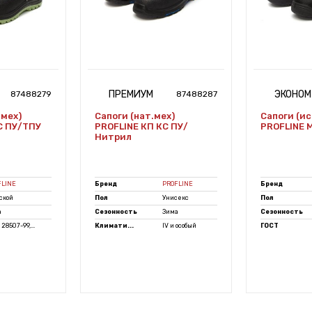
ПРЕМИУМ
ЭКОНОМ
87488279
87488287
.мех)
Сапоги (нат.мех)
Сапоги (ис
С ПУ/ТПУ
PROFLINE КП КС ПУ/
PROFLINE 
Нитрил
FLINE
Бренд
PROFLINE
Бренд
ской
Пол
Унисекс
Пол
а
Сезонность
Зима
Сезонность
28507-99,...
Климати...
IV и особый
ГОСТ