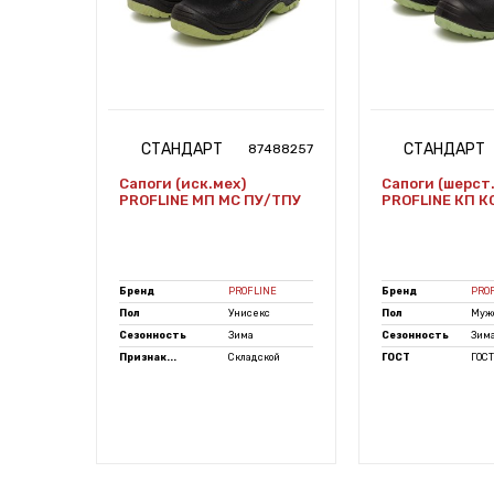
СТАНДАРТ
СТАНДАРТ
7467837
87488257
ПУ/ТПУ
Сапоги (иск.мех)
Сапоги (шерст
.1)
PROFLINE МП МС ПУ/ТПУ
PROFLINE КП К
Бренд
PROFLINE
Бренд
PRO
Пол
Унисекс
Пол
Муж
Сезонность
Зима
Сезонность
Зим
, 2...
Признак...
Складской
ГОСТ
ГОСТ 