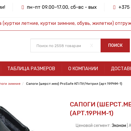
ми!
пн–пт 09.00–17.00, сб–вс - вых
+375 
(куртки летние, куртки зимние, обувь, жилетки) отгру
x
ПОИСК
ТАБЛИЦА РАЗМЕРОВ
О КОМПАНИИ
ДОСТАВ
поги зимние
Сапоги (шерст.мех) ProSafe КП ПУ/Нитрил (арт.19РНМ-1)
САПОГИ (ШЕРСТ.М
(АРТ.19РНМ-1)
Ценовой сегмент:
Эконом
| 