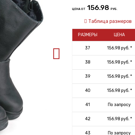
156.98
ЦЕНА ОТ
РУБ.
Таблица размеров
РАЗМЕРЫ
ЦЕНА
37
156.98 руб. *
38
156.98 руб. *
39
156.98 руб. *
40
156.98 руб. *
41
По запросу
42
156.98 руб. *
43
По запросу