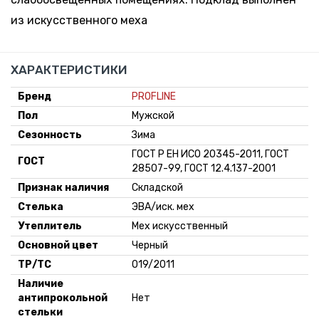
Москва
из искусственного меха
150 шт.
-
+
74.29 руб.
Склад:
48
*
Минск-
ХАРАКТЕРИСТИКИ
Москва
60 шт.
Бренд
PROFLINE
-
+
74.29 руб.
Склад:
49
Пол
Мужской
*
Минск-
Сезонность
Зима
Москва
ГОСТ Р ЕН ИСО 20345-2011, ГОСТ
40 шт.
ГОСТ
-
+
28507-99, ГОСТ 12.4.137-2001
74.29 руб.
Склад:
50
*
Минск-
Признак наличия
Складской
Москва
Стелька
ЭВА/иск. мех
Утеплитель
Мех искусственный
Основной цвет
Черный
ТР/ТС
019/2011
Наличие
антипрокольной
Нет
стельки