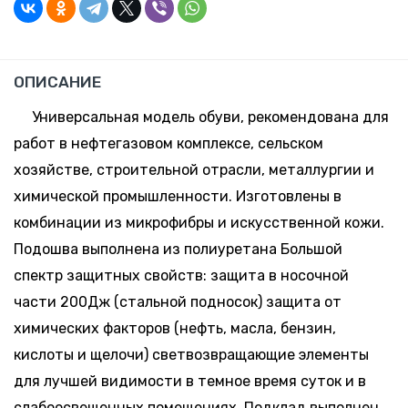
*
Минск-
Москва
313 шт.
-
+
62.02 руб.
Склад:
43
ОПИСАНИЕ
*
Минск-
Москва
Универсальная модель обуви, рекомендована для
266 шт.
-
+
работ в нефтегазовом комплексе, сельском
62.02 руб.
Склад:
44
*
хозяйстве, строительной отрасли, металлургии и
Минск-
Москва
химической промышленности. Изготовлены в
196 шт.
-
+
комбинации из микрофибры и искусственной кожи.
62.02 руб.
Склад:
45
*
Подошва выполнена из полиуретана Большой
Минск-
Москва
спектр защитных свойств: защита в носочной
64 шт.
-
+
части 200Дж (стальной подносок) защита от
62.02 руб.
Склад:
46
*
химических факторов (нефть, масла, бензин,
Минск-
Москва
кислоты и щелочи) светвозвращающие элементы
29 шт.
-
+
для лучшей видимости в темное время суток и в
62.02 руб.
Склад:
47
*
слабоосвещенных помещениях. Подклад выполнен
Минск-