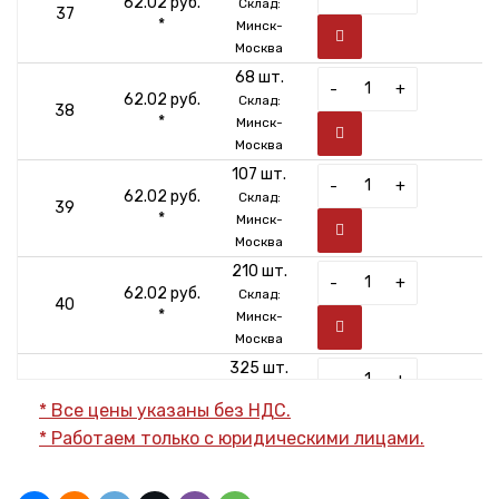
62.02 руб.
Склад:
37
*
Минск-
Москва
68 шт.
-
+
62.02 руб.
Склад:
38
*
Минск-
Москва
107 шт.
-
+
62.02 руб.
Склад:
39
*
Минск-
Москва
210 шт.
-
+
62.02 руб.
Склад:
40
*
Минск-
Москва
325 шт.
-
+
62.02 руб.
Склад:
41
* Все цены указаны без НДС.
*
Минск-
* Работаем только с юридическими лицами.
Москва
487 шт.
-
+
62.02 руб.
Склад:
42