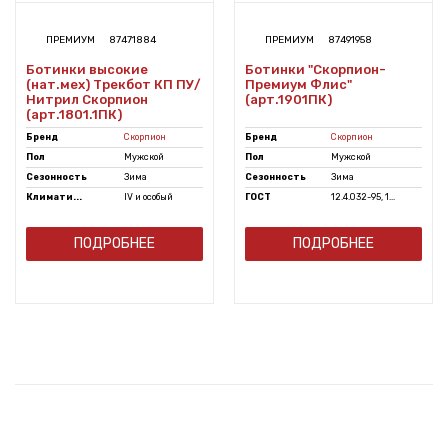
ПРЕМИУМ
87471884
ПРЕМИУМ
87491958
Ботинки высокие
Ботинки "Скорпион-
(нат.мех) Трекбот КП ПУ/
Премиум Флис"
Нитрил Скорпион
(арт.1901ПК)
(арт.1801.1ПК)
Бренд
Скорпион
Бренд
Скорпион
Пол
Мужской
Пол
Мужской
Сезонность
Зима
Сезонность
Зима
Климати...
IV и особый
ГОСТ
12.4.032-95, 1...
ПОДРОБНЕЕ
ПОДРОБНЕЕ