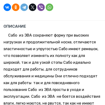
-
+
Склад:
41
28.1 руб. *
Минск-
Москва
346 шт.
-
+
Склад:
42
28.1 руб. *
ОПИСАНИЕ
Минск-
Москва
Сабо из ЭВА сохраняют форму при высоких
376 шт.
-
+
нагрузках и продолжительной носке, отличаются
Склад:
43
28.1 руб. *
эластичностью и упругостью Сабо имеют ремешок,
Минск-
Москва
что позволяет изменять их полноту как для
109 шт.
-
+
широкой, так и для узкой стопы Сабо идеально
Склад:
44
28.1 руб. *
подходят для работы, для сотрудников
Минск-
Москва
обслуживания и медицины Они отлично подходят
40 шт.
-
+
как для работы так и для повседневного
Склад:
45
28.1 руб. *
пользования Сабо из ЭВА просты в уходе и
Минск-
Москва
эксплуатации. Сабо из ЭВА не боятся воздействия
65 шт.
-
+
влаги, легко моются, не рвутся, так как не имеют
Склад: