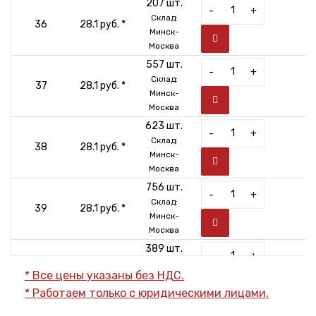
207 шт.
-
+
Склад:
36
28.1 руб. *
Минск-
Москва
557 шт.
-
+
Склад:
37
28.1 руб. *
Минск-
Москва
623 шт.
-
+
Склад:
38
28.1 руб. *
Минск-
Москва
756 шт.
-
+
Склад:
39
28.1 руб. *
Минск-
Москва
389 шт.
-
+
Склад:
40
28.1 руб. *
* Все цены указаны без НДС.
Минск-
* Работаем только с юридическими лицами.
Москва
338 шт.