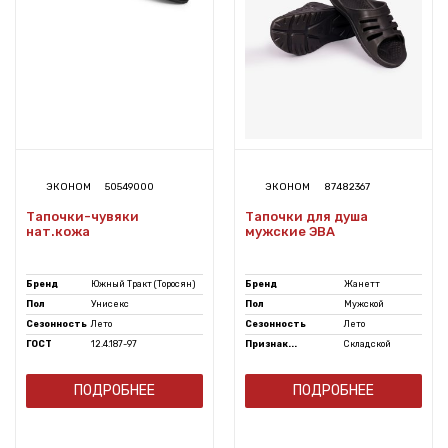
ЭКОНОМ
50549000
ЭКОНОМ
87482367
Тапочки-чувяки
Тапочки для душа
нат.кожа
мужские ЭВА
Бренд
Южный Тракт (Торосян)
Бренд
Жанетт
Пол
Унисекс
Пол
Мужской
Сезонность
Лето
Сезонность
Лето
ГОСТ
12.4.187-97
Признак...
Складской
ПОДРОБНЕЕ
ПОДРОБНЕЕ