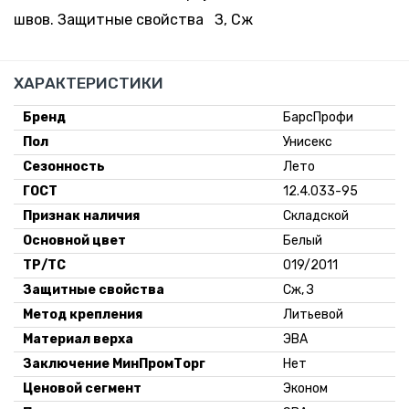
46
28.1 руб. *
швов. Защитные свойства З, Сж
Минск-
Москва
38 шт.
-
+
Склад:
ХАРАКТЕРИСТИКИ
47
28.1 руб. *
Минск-
Москва
Бренд
БарсПрофи
39 шт.
Пол
Унисекс
-
+
Склад:
Сезонность
48
28.1 руб. *
Лето
Минск-
ГОСТ
12.4.033-95
Москва
Признак наличия
Складской
Основной цвет
Белый
ТР/ТС
019/2011
Защитные свойства
Сж, З
Метод крепления
Литьевой
Материал верха
ЭВА
Заключение МинПромТорг
Нет
Ценовой сегмент
Эконом