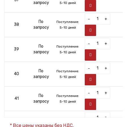
запросу
5-10 дней
-
+
По
Поступление:
38
запросу
5-10 дней
-
+
По
Поступление:
39
запросу
5-10 дней
-
+
По
Поступление:
40
запросу
5-10 дней
-
+
По
Поступление:
41
запросу
5-10 дней
-
+
По
Поступление:
42
* Все цены указаны без НДС.
запросу
5-10 дней