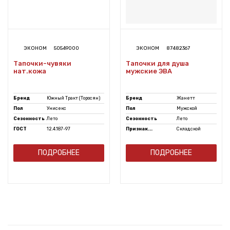
ЭКОНОМ
50549000
ЭКОНОМ
87482367
Тапочки-чувяки
Тапочки для душа
нат.кожа
мужские ЭВА
Бренд
Южный Тракт (Торосян)
Бренд
Жанетт
Пол
Унисекс
Пол
Мужской
Сезонность
Лето
Сезонность
Лето
ГОСТ
12.4.187-97
Признак...
Складской
ПОДРОБНЕЕ
ПОДРОБНЕЕ