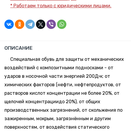
* Работаем только с юридическими лицами.
-
+
По
Поступление:
43
запросу
5-10 дней
-
+
По
Поступление:
44
ОПИСАНИЕ
запросу
5-10 дней
Специальная обувь для защиты от механических
-
+
воздействий с композитными подносками - от
По
Поступление:
45
запросу
ударов в носочной чacти энергией 200Д›к; от
5-10 дней
химических факторов (нефти, нефтепродуктов, от
растворов кислот концентрации не более 20%, от
щелочей концентрациидо 20%), от общих
производственных загрязнений, от скольжения по
зажиренным, мокрым, загрязнённым и другим
поверхностям, от воздействия статического