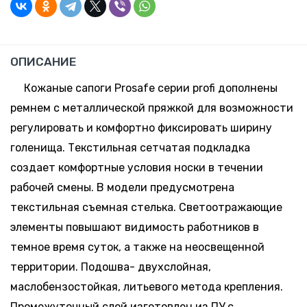
запросу
5-10 дней
-
+
По
Поступление:
44
ОПИСАНИЕ
запросу
5-10 дней
Кожаные сапоги Prosafe серии profi дополнены
-
+
ремнем с металлической пряжкой для возможности
По
Поступление:
45
запросу
регулировать и комфортно фиксировать ширину
5-10 дней
голенища. Текстильная сетчатая подкладка
-
+
создает комфортные условия носки в течении
По
Поступление:
46
запросу
рабочей смены. В модели предусмотрена
5-10 дней
текстильная съемная стелька. Светоотражающие
-
+
элементы повышают видимость работников в
По
Поступление:
47
запросу
темное время суток, а также на неосвещенной
5-10 дней
территории. Подошва- двухслойная,
маслобензостойкая, литьевого метода крепления.
Промежуточный слой изготовлен из ПУ с