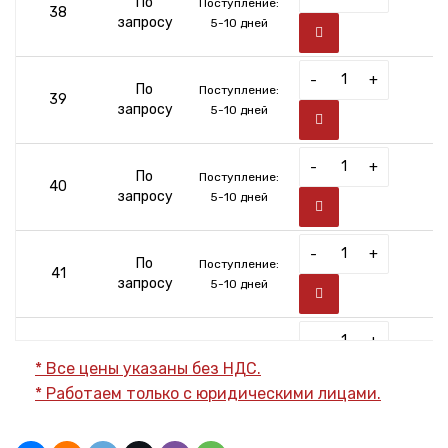
По
Поступление:
38
запросу
5-10 дней
-
+
По
Поступление:
39
запросу
5-10 дней
-
+
По
Поступление:
40
запросу
5-10 дней
-
+
По
Поступление:
41
запросу
5-10 дней
-
+
По
Поступление:
42
* Все цены указаны без НДС.
запросу
5-10 дней
* Работаем только с юридическими лицами.
-
+
По
Поступление:
43