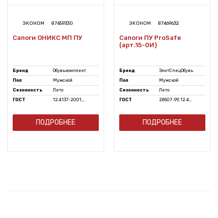
ЭКОНОМ
87459330
ЭКОНОМ
87469632
Сапоги ОНИКС МП ПУ
Сапоги ПУ ProSafe
(арт.15-0И)
Бренд
Обувькомплект
Бренд
ЭлитСпецОбувь
Пол
Мужской
Пол
Мужской
Сезонность
Лето
Сезонность
Лето
ГОСТ
12.4.137-2001,...
ГОСТ
28507-99, 12.4...
ПОДРОБНЕЕ
ПОДРОБНЕЕ