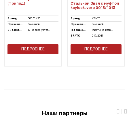
(трипод)
Стальной Овал с муфтой
keylock, vpro 0013/1013
Бренд
ООО "СИЗ"
Бренд
VENTO
Признак...
Заказной
Признак...
Заказной
Вид изд...
Анкерное устро...
Готовые...
Работы на кров...
ТР/ТС
019/2011
ПОДРОБНЕЕ
ПОДРОБНЕЕ
Наши партнеры