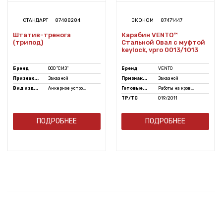
СТАНДАРТ
87488284
ЭКОНОМ
87471447
Штатив-тренога
Карабин VENTO™
(трипод)
Стальной Овал с муфтой
keylock, vpro 0013/1013
Бренд
ООО "СИЗ"
Бренд
VENTO
Признак...
Заказной
Признак...
Заказной
Вид изд...
Анкерное устро...
Готовые...
Работы на кров...
ТР/ТС
019/2011
ПОДРОБНЕЕ
ПОДРОБНЕЕ