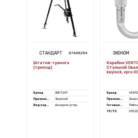
СТАНДАРТ
ЭКОНОМ
7471446
87488284
Штатив-тренога
Карабин VENT
альный
(трипод)
Стальной Овал
vpro
keylock, vpro 0
Бренд
ООО "СИЗ"
Бренд
VENTO
Признак...
Заказной
Признак...
Заказ
 леса
Вид изд...
Анкерное устро...
Готовые...
Работы
ТР/ТС
019/2