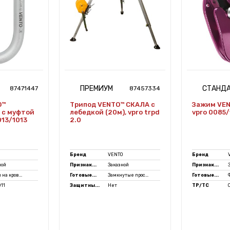
ПРЕМИУМ
СТАНД
87471447
87457334
O™
Трипод VENTO™ СКАЛА с
Зажим VEN
 с муфтой
лебедкой (20м), vpro trpd
vpro 0085
013/1013
2.0
Бренд
VENTO
Бренд
ной
Признак...
Заказной
Признак...
 на кров...
Готовые...
Замкнутые прос...
Готовые...
011
Защитны...
Нет
ТР/ТС