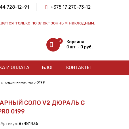
44 728-12-91
+375 17 270-73-12
жается только по электронным накладным.
0
Корзина:
0 шт. -
0 руб.
КА И ОПЛАТА
БЛОГ
КОНТАКТЫ
 с подшипником, vpro 0199
АРНЫЙ СОЛО V2 ДЮРАЛЬ С
RO 0199
| Артикул:
87481435