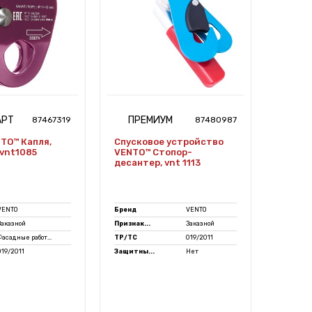
АРТ
ПРЕМИУМ
ПР
87467319
87480987
TO™ Капля,
Спусковое устройство
Компл
/vnt1085
VENTO™ Стопор-
подъем
десантер, vnt 1113
Твист,
VENTO
Бренд
VENTO
Бренд
Заказной
Признак...
Заказной
Признак.
Фасадные работ...
ТР/ТС
019/2011
Готовые.
019/2011
Защитны...
Нет
ТР/ТС