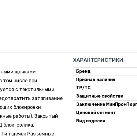
ХАРАКТЕРИСТИКИ
мными щечками.
Бренд
Признак наличия
в том числе при
ТР/ТС
зуется с текстильными
Защитные свойства
редотвратить затягивание
Заключение МинПромТор
ующих блокировки
Ценовой сегмент
ажные работы). Закрытый
Вид изделия
 блок-ролика.
 1 Тип щечек Разъемные