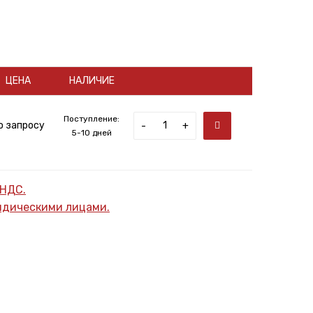
ЦЕНА
НАЛИЧИЕ
Поступление:
о запросу
-
+
5-10 дней
 НДС.
ридическими лицами.