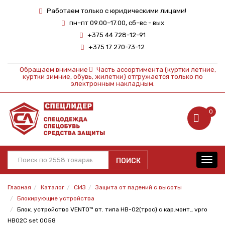
Работаем только с юридическими лицами!
пн–пт 09.00–17.00, сб–вс - вых
+375 44 728-12-91
+375 17 270-73-12
Обращаем внимание
Часть ассортимента (куртки летние,
куртки зимние, обувь, жилетки) отгружается только по
электронным накладным.
0
ПОИСК
Toggl
navig
Главная
Каталог
СИЗ
Защита от падений с высоты
Блокирующие устройства
Блок. устройство VENTO™ вт. типа НВ-02(трос) с кар.монт., vpro
HB02C set 0058