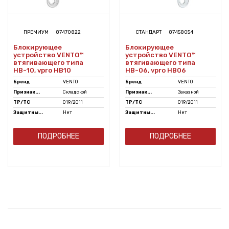
ПРЕМИУМ
87470822
СТАНДАРТ
87458054
Блокирующее
Блокирующее
устройство VENTO™
устройство VENTO™
втягивающего типа
втягивающего типа
НВ-10, vpro HB10
НВ-06, vpro HB06
Бренд
VENTO
Бренд
VENTO
Признак...
Складской
Признак...
Заказной
ТР/ТС
019/2011
ТР/ТС
019/2011
Защитны...
Нет
Защитны...
Нет
ПОДРОБНЕЕ
ПОДРОБНЕЕ