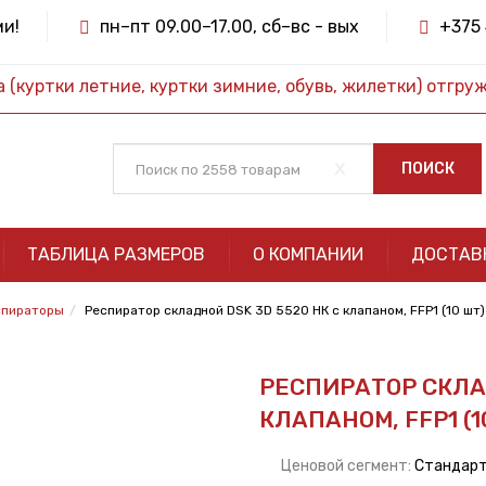
ми!
пн–пт 09.00–17.00, сб–вс - вых
+375 
(куртки летние, куртки зимние, обувь, жилетки) отгру
x
ПОИСК
ТАБЛИЦА РАЗМЕРОВ
О КОМПАНИИ
ДОСТАВ
спираторы
Респиратор складной DSK 3D 5520 НК с клапаном, FFP1 (10 шт)
РЕСПИРАТОР СКЛАД
КЛАПАНОМ, FFP1 (1
Ценовой сегмент:
Стандар