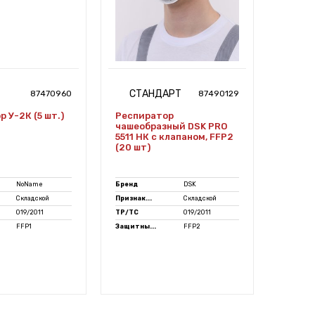
СТАНДАРТ
СТ
87470960
87490129
 У-2К (5 шт.)
Респиратор
Компл
чашеобразный DSK PRO
дыхан
5511 НК с клапаном, FFP2
А1В1Е1
(20 шт)
NoName
Бренд
DSK
Бренд
Складской
Признак...
Складской
ГОСТ
019/2011
ТР/ТС
019/2011
Признак.
FFP1
Защитны...
FFP2
ТР/ТС