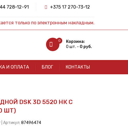
44 728-12-91
+375 17 270-73-12
жается только по электронным накладным.
0
Корзина:
0 шт. -
0 руб.
КА И ОПЛАТА
БЛОГ
КОНТАКТЫ
НОЙ DSK 3D 5520 НК С
0 ШТ)
т
| Артикул:
87496474