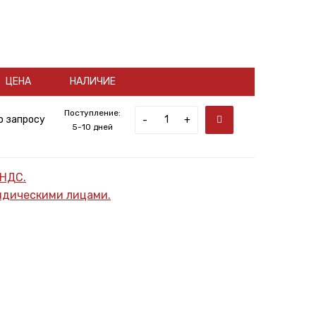
ЦЕНА
НАЛИЧИЕ
Поступление:
о запросу
-
+
5-10 дней
 НДС.
ридическими лицами.