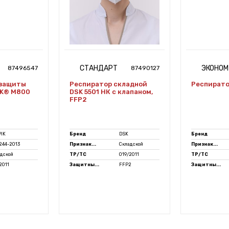
СТАНДАРТ
ЭКОНОМ
87496547
87490127
 защиты
Респиратор складной
Респиратор
IK® M800
DSK 5501 НК с клапаном,
FFP2
PIK
Бренд
DSK
Бренд
.244-2013
Признак...
Складской
Признак...
дской
ТР/ТС
019/2011
ТР/ТС
2011
Защитны...
FFP2
Защитны...