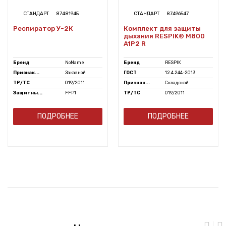
СТАНДАРТ
87481945
СТАНДАРТ
87496547
Респиратор У-2К
Комплект для защиты
дыхания RESPIK® M800
A1P2 R
Бренд
NoName
Бренд
RESPIK
Признак...
Заказной
ГОСТ
12.4.244-2013
ТР/ТС
019/2011
Признак...
Складской
Защитны...
FFP1
ТР/ТС
019/2011
ПОДРОБНЕЕ
ПОДРОБНЕЕ