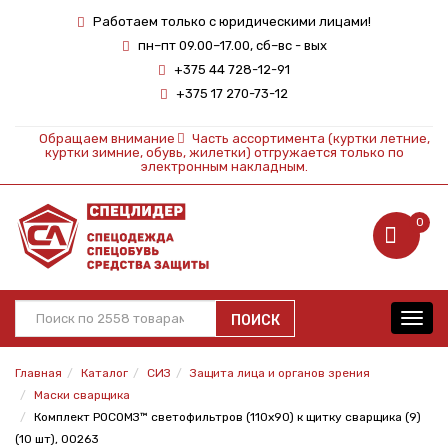
Работаем только с юридическими лицами!
пн–пт 09.00–17.00, сб–вс - вых
+375 44 728-12-91
+375 17 270-73-12
Обращаем внимание
Часть ассортимента (куртки летние,
куртки зимние, обувь, жилетки) отгружается только по
электронным накладным.
0
ПОИСК
Toggl
navig
Главная
Каталог
СИЗ
Защита лица и органов зрения
Маски сварщика
Комплект РОСОМЗ™ светофильтров (110х90) к щитку сварщика (9)
(10 шт), 00263