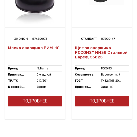
ЭКОНОМ
87480073
СТАНДАРТ
87500147
Маска сварщика РИМ-10
Щиток сварщика
РОСОМЗ™ НН38 Стальной
Барс®, 53825
Бренд
NoName
Бренд
РОСОМЗ
Признак...
Складской
Сезонность
Всесезонный
ТР/ТС
019/2011
ГОСТ
ТУ 32.99.11-20...
Ценовой...
Эконом
Признак...
Заказной
ПОДРОБНЕЕ
ПОДРОБНЕЕ