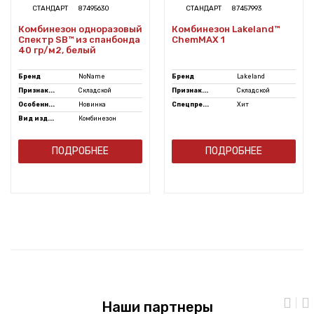
СТАНДАРТ
87495630
СТАНДАРТ
87457993
Комбинезон одноразовый
Комбинезон Lakeland™
Спектр SB™ из спанбонда
ChemMAX 1
40 гр/м2, белый
Бренд
NoName
Бренд
Lakeland
Признак...
Складской
Признак...
Складской
Особенн...
Новинка
Спецпре...
Хит
Вид изд...
Комбинезон
ПОДРОБНЕЕ
ПОДРОБНЕЕ
Наши партнеры