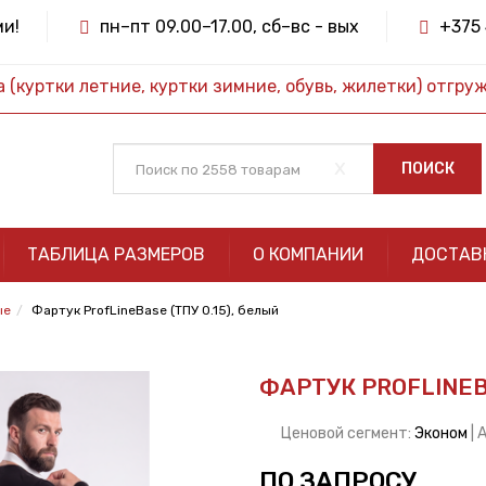
ми!
пн–пт 09.00–17.00, сб–вс - вых
+375 
(куртки летние, куртки зимние, обувь, жилетки) отгру
x
ПОИСК
ТАБЛИЦА РАЗМЕРОВ
О КОМПАНИИ
ДОСТАВ
ые
Фартук ProfLineBase (ТПУ 0.15), белый
ФАРТУК PROFLINEBA
Ценовой сегмент:
Эконом
| 
ПО ЗАПРОСУ