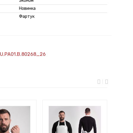
Эконом
Новинка
Фартук
U.РА01.В.80268_26