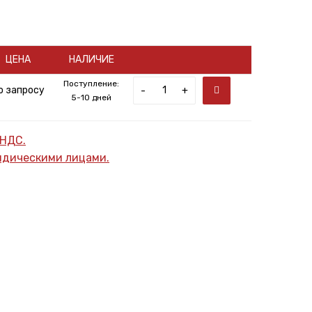
ЦЕНА
НАЛИЧИЕ
Поступление:
о запросу
-
+
5-10 дней
 НДС.
ридическими лицами.