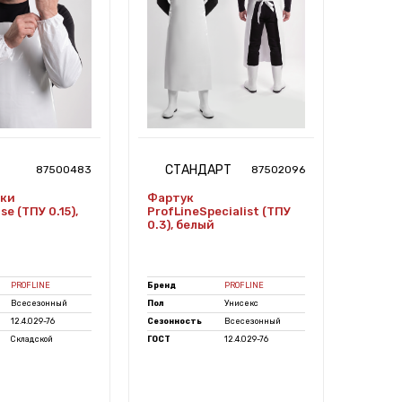
СТАНДАРТ
ЭК
87500483
87502096
ики
Фартук
Фартук
e (ТПУ 0.15),
ProfLineSpecialist (ТПУ
(ТПУ 0
0.3), белый
PROFLINE
Бренд
PROFLINE
Бренд
Всесезонный
Пол
Унисекс
Пол
12.4.029-76
Сезонность
Всесезонный
Сезонно
Складской
ГОСТ
12.4.029-76
ГОСТ