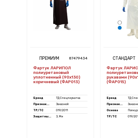
ПРЕМИУМ
СТАНДАРТ
7502100
87479434
se
Фартук ЛАРИПОЛ
Фартук ЛАРИ
полиуретановый
полиуретанов
уплотненный (90х130)
рукавами (90х
коричневый (ФАР013)
(ФАР015)
Бренд
ТД Спецперчатка
Бренд
ТД Спе
Признак...
Заказной
Признак...
Заказн
нный
ТР/ТС
019/2011
Основа
Полиур
76
Защитны...
З, Ми
ТР/ТС
019/20