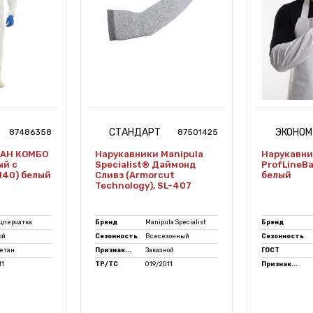
СТАНДАРТ
ЭКОНОМ
87486358
87501425
САН КОМБО
Нарукавники Manipula
Нарукавн
ый с
Specialist® Даймонд
ProfLineBas
140) белый
Сливз (Armorcut
белый
Technology), SL-407
цперчатка
Бренд
Manipula Specialist
Бренд
ой
Сезонность
Всесезонный
Сезонность
етан
Признак...
Заказной
ГОСТ
11
ТР/ТС
019/2011
Признак...