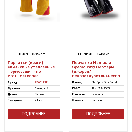
ПРЕМИУМ
87492319
ПРЕМИУМ
87456533
Перчатки (краги)
Перчатки Manipula
спилковые утепленные
Specialist® Неотерм
термозащитные
(джерси/
ProfLineLeader
пенополиуретан+неопрен),
TNP-18/TG-671
Бренд
PROFLINE
Бренд
Manipula Specialist
Признак...
Складской
ГОСТ
12.4.252-2013,...
Длина
350 мм
Признак...
Заказной
Толщина
2,1 мм
Основа
джерси
ПОДРОБНЕЕ
ПОДРОБНЕЕ