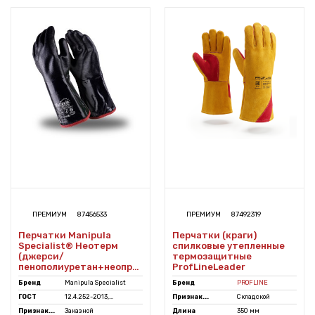
ПРЕМИУМ
87456533
ПРЕМИУМ
87492319
Перчатки Manipula
Перчатки (краги)
Specialist® Неотерм
спилковые утепленные
(джерси/
термозащитные
пенополиуретан+неопрен),
ProfLineLeader
TNP-18/TG-671
Бренд
Manipula Specialist
Бренд
PROFLINE
ГОСТ
12.4.252-2013,...
Признак...
Складской
Признак...
Заказной
Длина
350 мм