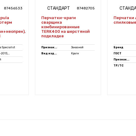
СТАНДАРТ
СТАНД
87456533
87482705
pula
Перчатки-краги
Перчатки 
еотерм
сварщика
спилковые
комбинированные
н+неопрен),
TERK400 на шерстяной
1
подкладке
 Specialist
Признак...
Заказной
Бренд
2013,...
Вид изд...
Краги
ГОСТ
й
Признак...
ТР/ТС