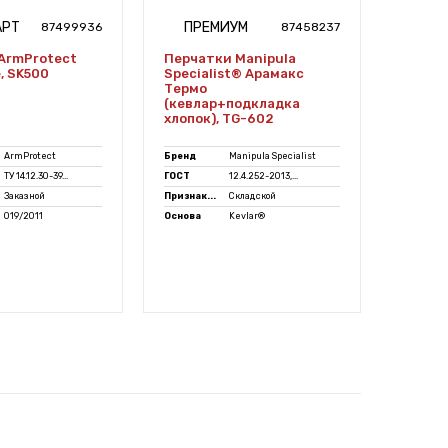
АРТ
ПРЕМИУМ
ПР
87499936
87458237
ArmProtect
Перчатки Manipula
Перча
, SK500
Specialist® Арамакс
Specia
Термо
(трик
(кевлар+подкладка
полотн
хлопок), TG-602
61/TG
ArmProtect
Бренд
Manipula Specialist
Бренд
ТУ 14.12.30-39...
ГОСТ
12.4.252-2013,...
ГОСТ
Заказной
Признак...
Складской
Признак.
019/2011
Основа
Kevlar®
Покрыт