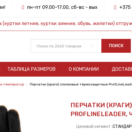
ми!
пн–пт 09.00–17.00, сб–вс - вых
+375 
(куртки летние, куртки зимние, обувь, жилетки) отгру
x
ПОИСК
ТАБЛИЦА РАЗМЕРОВ
О КОМПАНИИ
ДОСТАВ
ых температур
Перчатки (краги) спилковые термозащитные ProfLineLead
ПЕРЧАТКИ (КРАГ
PROFLINELEADER,
Ценовой сегмент:
СТАНДА