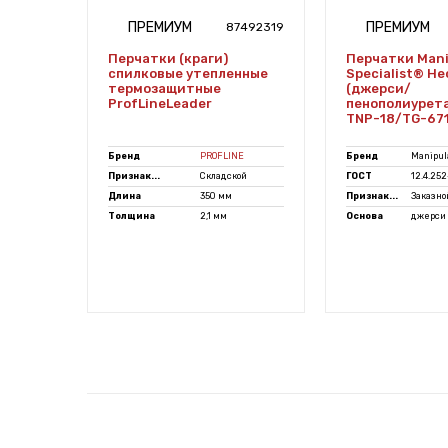
ПРЕМИУМ
ПРЕМИУМ
7492263
87492319
Перчатки (краги)
Перчатки Mani
спилковые утепленные
Specialist® Н
термозащитные
(джерси/
ProfLineLeader
пенополиурета
TNP-18/TG-67
Бренд
PROFLINE
Бренд
Manipula
Признак...
Складской
ГОСТ
12.4.252-
кожа
Длина
350 мм
Признак...
Заказно
Толщина
2,1 мм
Основа
джерси