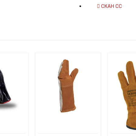
СКАН СС