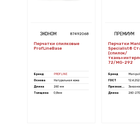
ЭКОНОМ
ПРЕМИУМ
7479384
87492068
Перчатки спилковые
Перчатки Mani
ProfLineBase
Specialist® С
(спилок/
ткань+интерло
72/MG-292
атка
Бренд
PROFLINE
Бренд
Manipula
Основа
Натуральная кожа
ГОСТ
12.4.25
Длина
260 мм
Признак...
Заказно
Толщина
0,8мм
Длина
260-27