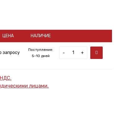
ЦЕНА
НАЛИЧИЕ
Поступление:
о запросу
-
+
5-10 дней
 НДС.
ридическими лицами.