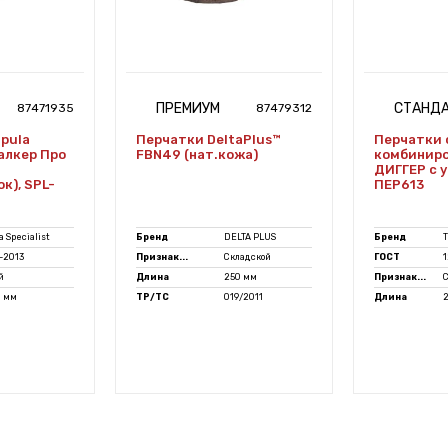
ПРЕМИУМ
СТАНД
87471935
87479312
pula
Перчатки DeltaPlus™
Перчатки 
талкер Про
FBN49 (нат.кожа)
комбинир
ДИГГЕР с 
к), SPL-
ПЕР613
 Specialist
Бренд
DELTA PLUS
Бренд
2-2013
Признак...
Складской
ГОСТ
1
й
Длина
250 мм
Признак...
0 мм
ТР/ТС
019/2011
Длина