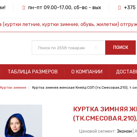
ми!
пн–пт 09.00–17.00, сб–вс - вых
+375 
(куртки летние, куртки зимние, обувь, жилетки) отгру
x
ПОИСК
ТАБЛИЦА РАЗМЕРОВ
О КОМПАНИИ
ДОСТАВ
Куртки зимние
Куртка зимняя женская Кнейд СОП (тк.Смесовая,210), т.
КУРТКА ЗИМНЯЯ Ж
(ТК.СМЕСОВАЯ,210
Ценовой сегмент:
Эконом
| 