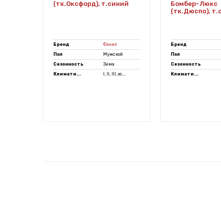
(тк.Оксфорд), т.синий
Бомбер-Люкс
ерный
(тк.Дюспо), т
Бренд
Факел
Бренд
кой
Пол
Мужской
Пол
Сезонность
Зима
Сезонность
, IV...
Климати...
I, II, III, ос...
Климати...