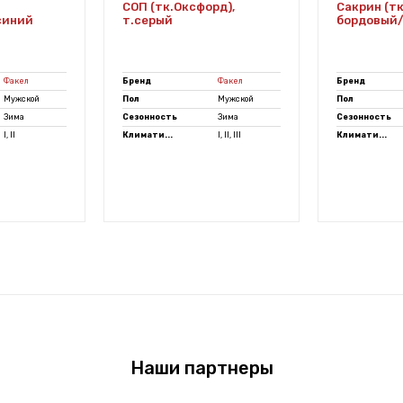
СОП (тк.Оксфорд),
Сакрин (тк
.синий
т.серый
бордовый/
Факел
Бренд
Факел
Бренд
Мужской
Пол
Мужской
Пол
Зима
Сезонность
Зима
Сезонность
I, II
Климати...
I, II, III
Климати...
Наши партнеры