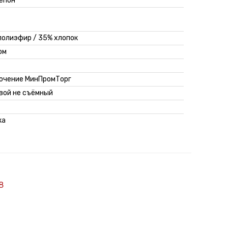
епон
полиэфир / 35% хлопок
ом
ючение МинПромТорг
вой не съёмный
ка
8