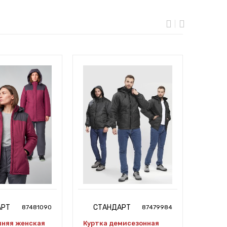
АРТ
СТАНДАРТ
ЭК
87481090
87479984
мняя женская
Куртка демисезонная
Куртка