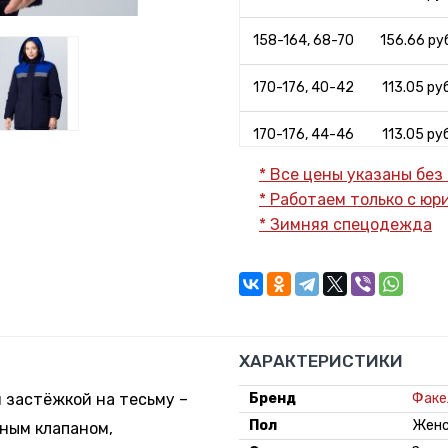
158-164, 68-70
156.66 руб
170-176, 40-42
113.05 руб
170-176, 44-46
113.05 руб
* Все цены указаны без
170-176, 48-50
113.05 руб
* Работаем только с ю
*
Зимняя спецодежда
170-176, 52-54
113.05 руб
170-176, 56-58
113.05 руб
170-176, 60-62
113.05 руб
ХАРАКТЕРИСТИКИ
170-176, 64-66
136.31 руб
й застёжкой на тесьму –
Бренд
Факе
170-176, 68-70
156.66 руб
Пол
Женс
ным клапаном,