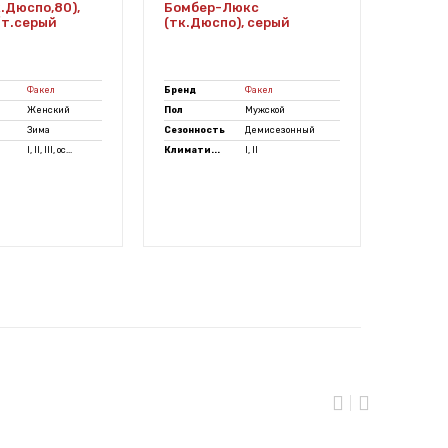
.Дюспо,80),
Бомбер-Люкс
(тк.Ox
т.серый
(тк.Дюспо), серый
красн
Факел
Бренд
Факел
Бренд
Женский
Пол
Мужской
Пол
Зима
Сезонность
Демисезонный
Сезонно
I, II, III, ос...
Климати...
I, II
Климати.