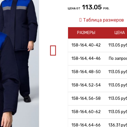
113.05
ЦЕНА ОТ
РУБ.
Таблица размеров
РАЗМЕРЫ
ЦЕНА
158-164, 40-42
113.05 руб
158-164, 44-46
По запро
158-164, 48-50
113.05 руб
158-164, 52-54
113.05 руб
158-164, 56-58
113.05 руб
158-164, 60-62
113.05 руб
158-164, 64-66
136.31 руб