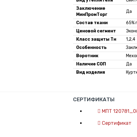
Вид утеплителя
Синт
Заключение
Да
МинПромТорг
Состав ткани
65% 
Ценовой сегмент
Экон
Класс защиты Тн
1,2,4
Особенность
Закл
Воротник
Мехо
Наличие СОП
Да
Вид изделия
Курт
СЕРТИФИКАТЫ
МПТ 120781_0
Сертификат