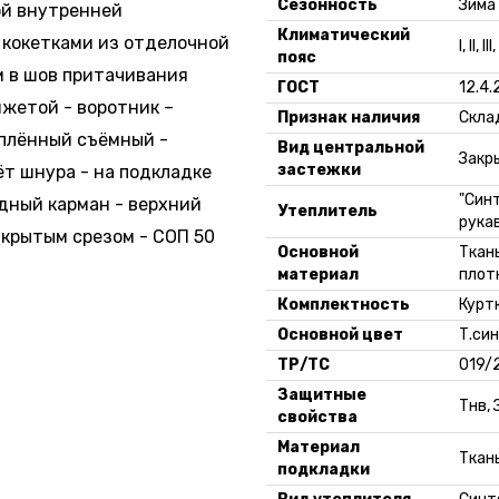
Сезонность
Зима
ой внутренней
182-188, 48-50
136.31 руб
Климатический
 кокетками из отделочной
I, II, 
пояс
182-188, 52-54
136.31 руб
 в шов притачивания
ГОСТ
12.4.
нжетой - воротник –
Признак наличия
Скла
182-188, 56-58
136.31 руб
еплённый съёмный -
Вид центральной
Закр
застежки
ёт шнура - на подкладке
182-188, 60-62
136.31 руб
"Синт
дный карман - верхний
Утеплитель
рука
182-188, 64-66
136.31 руб
акрытым срезом - СОП 50
Основной
Ткан
материал
плот
182-188, 68-70
136.31 руб
Комплектность
Курт
Основной цвет
Т.си
ТР/ТС
019/
Защитные
Тнв, 
свойства
Материал
Ткань
подкладки