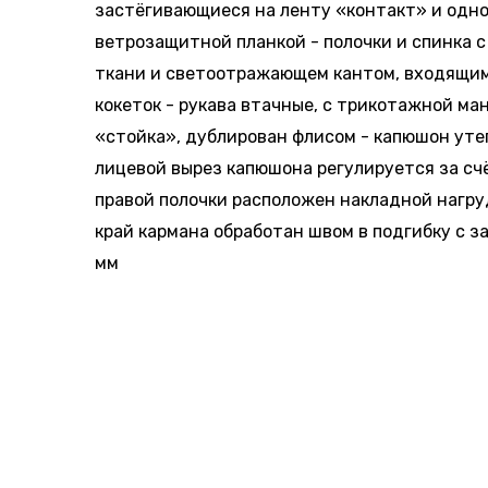
застёгивающиеся на ленту «контакт» и одн
ветрозащитной планкой - полочки и спинка с
ткани и светоотражающем кантом, входящим
кокеток - рукава втачные, с трикотажной ма
«стойка», дублирован флисом - капюшон ут
лицевой вырез капюшона регулируется за сч
правой полочки расположен накладной нагру
край кармана обработан швом в подгибку с з
мм