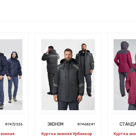
ЭКОНОМ
СТАНД
87472326
87468241
езонная
Куртка зимняя Урбанкор
Куртка зи