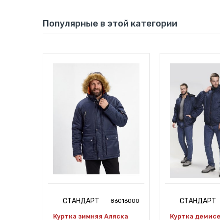
Популярные в этой категории
СТАНДАРТ
СТАНДАРТ
7491752
86016000
емиум
Куртка зимняя Аляска
Куртка демис