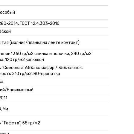
49 шт.
. *
-
+
Склад: Минск-Москва
III, особый
18 шт.
. *
-
+
Склад: Минск-Москва
280-2014, ГОСТ 12.4.303-2016
27 шт.
дской
. *
-
+
Склад: Минск-Москва
ытая (молния/планка на ленте контакт)
34 шт.
. *
-
+
Склад: Минск-Москва
епон" 360 гр/м2 спинка и полочки, 240 гр/м2
31 шт.
ва, 120 гр/м2 капюшон
. *
-
+
Склад: Минск-Москва
ь "Смесовая" 65% полиэфир / 35% хлопок,
29 шт.
ность 210 гр/м2, ВО-пропитка
. *
-
+
Склад: Минск-Москва
ка
ний/Васильковый
2011
З, Ми
 "Тафета", 55 гр/м2