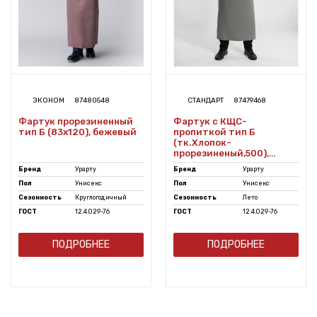
ЭКОНОМ
87480548
СТАНДАРТ
87479468
Фартук прорезиненный
Фартук с КЩС-
тип Б (83x120), бежевый
пропиткой тип Б
(тк.Хлопок-
прорезиненый,500),
серый
Бренд
Урарту
Бренд
Урарту
Пол
Унисекс
Пол
Унисекс
Сезонность
Круглогодичный
Сезонность
Лето
ГОСТ
12.4.029-76
ГОСТ
12.4.029-76
ПОДРОБНЕЕ
ПОДРОБНЕЕ