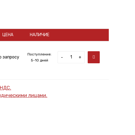
ЦЕНА
НАЛИЧИЕ
Поступление:
о запросу
-
+
5-10 дней
 НДС.
ридическими лицами.