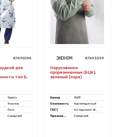
ЭКОНОМ
ЭК
87470096
87493559
грудкой для
Нарукавники
Фарту
прорезиненные (БЦК),
(65х95
ности тип Б,
зеленый (пара)
Урарту
Бренд
ЯШФ
Бренд
Унисекс
Сезонность
Круглогодичный
Сезонно
Лето
ГОСТ
Не подлежит об...
ГОСТ
Складской
Признак...
Складской
Признак.