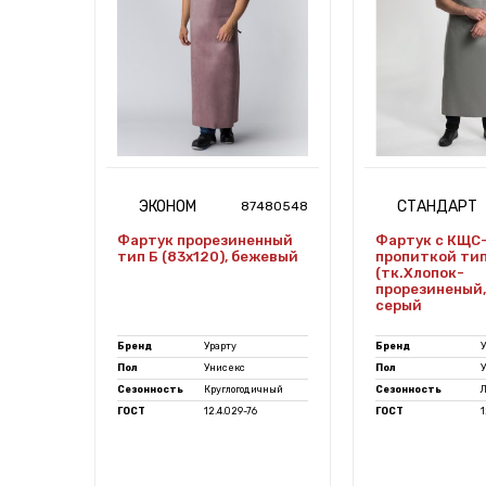
ЭКОНОМ
СТАНДАРТ
7470095
87480548
нный
Фартук прорезиненный
Фартук с КЩС
жевый
тип Б (83x120), бежевый
пропиткой тип
(тк.Хлопок-
прорезиненый,
серый
Бренд
Урарту
Бренд
У
Пол
Унисекс
Пол
ичный
Сезонность
Круглогодичный
Сезонность
ГОСТ
12.4.029-76
ГОСТ
1