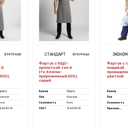
СТАНДАРТ
ЭКОНОМ
87479468
87479466
-
Фартук с КЩС-
Фартук с 
 Б
пропиткой тип А
пищевой
(тк.Хлопок-
промышлен
500),
прорезиненый,500),
цветной
серый
рарту
Бренд
Урарту
Бренд
Унисекс
Пол
Унисекс
Пол
Лето
Сезонность
Лето
Сезонность
2.4.029-76
ГОСТ
12.4.029-76
Признак...