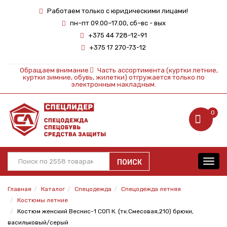
Работаем только с юридическими лицами!
пн–пт 09.00–17.00, сб–вс - вых
+375 44 728-12-91
+375 17 270-73-12
Обращаем внимание
Часть ассортимента (куртки летние,
куртки зимние, обувь, жилетки) отгружается только по
электронным накладным.
0
ПОИСК
Toggl
navig
Главная
Каталог
Спецодежда
Спецодежда летняя
Костюмы летние
Костюм женский Веснис-1 СОП К. (тк.Смесовая,210) брюки,
васильковый/серый