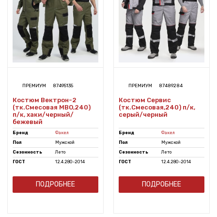
ПРЕМИУМ
87495135
ПРЕМИУМ
87489284
Костюм Вектрон-2
Костюм Сервис
(тк.Смесовая МВО,240)
(тк.Смесовая,240) п/к,
п/к, хаки/черный/
серый/черный
бежевый
Бренд
Факел
Бренд
Факел
Пол
Мужской
Пол
Мужской
Сезонность
Лето
Сезонность
Лето
ГОСТ
12.4.280-2014
ГОСТ
12.4.280-2014
ПОДРОБНЕЕ
ПОДРОБНЕЕ