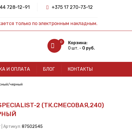
44 728-12-91
+375 17 270-73-12
жается только по электронным накладным.
0
Корзина:
0 шт. -
0 руб.
КА И ОПЛАТА
БЛОГ
КОНТАКТЫ
расный/черный
PECIALIST-2 (ТК.СМЕСОВАЯ,240)
РНЫЙ
т
| Артикул:
87502545