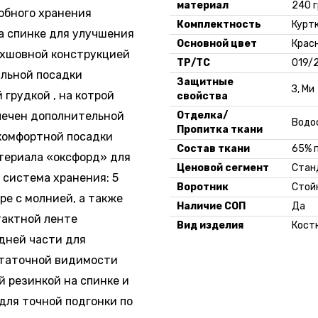
материал
240 
обного хранения
Комплектность
Курт
 спинке для улучшения
Основной цвет
Крас
ехшовной конструкцией
ТР/ТС
019/
льной посадки
Защитные
З, Ми
грудкой , на котрой
свойства
печен дополнительной
Отделка/
Водо
Пропитка ткани
 комфортной посадки
Состав ткани
65% 
териала «оксфорд» для
Ценовой сегмент
Стан
система хранения: 5
Воротник
Стой
ре с молнией, а также
Наличие СОП
Да
тактной ленте
Вид изделия
Кост
дней части для
статочной видимости
й резинкой на спинке и
для точной подгонки по