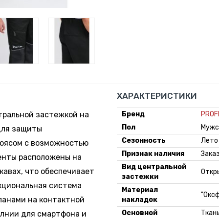
ХАРАКТЕРИСТИКИ
тральной застежкой на
Бренд
PROF
Пол
Мужс
для защиты
Сезонность
Лето
поясом с возможностью
Признак наличия
Зака
енты расположены на
Вид центральной
укавах, что обеспечивает
Откр
застежки
кциональная система
Материал
"Оксф
панами на контактной
накладок
Основной
Ткань
олнии для смартфона и