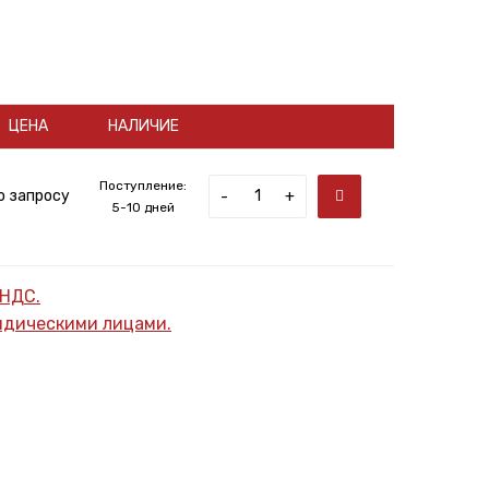
ЦЕНА
НАЛИЧИЕ
Поступление:
о запросу
-
+
5-10 дней
 НДС.
ридическими лицами.