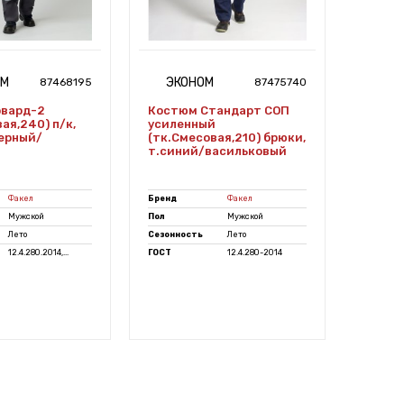
УМ
ЭКОНОМ
СТ
87468195
87475740
овард-2
Костюм Стандарт СОП
Костю
ая,240) п/к,
усиленный
капюш
ерный/
(тк.Смесовая,210) брюки,
(тк.См
т.синий/васильковый
т.сер
Факел
Бренд
Факел
Бренд
Мужской
Пол
Мужской
Пол
Лето
Сезонность
Лето
Сезонно
12.4.280.2014,...
ГОСТ
12.4.280-2014
ГОСТ