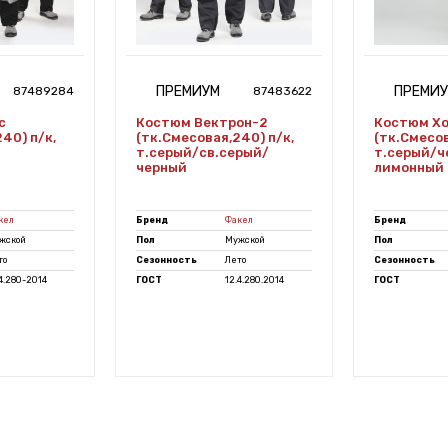
ПРЕМИУМ
ПРЕМИ
87489284
87483622
с
Костюм Вектрон-2
Костюм Х
40) п/к,
(тк.Смесовая,240) п/к,
(тк.Смесов
т.серый/св.серый/
т.серый/ч
черный
лимонный
кел
Бренд
Факел
Бренд
жской
Пол
Мужской
Пол
то
Сезонность
Лето
Сезонность
.4.280-2014
ГОСТ
12.4.280.2014
ГОСТ