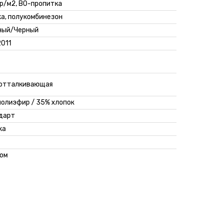
гр/м2, ВО-пропитка
ка, полукомбинезон
ный/Черный
2011
отталкивающая
полиэфир / 35% хлопок
дарт
ка
юм