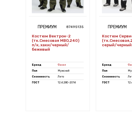
ПРЕМИУМ
ПРЕМИУМ
7471190
87495135
Костюм Вектрон-2
Костюм Серви
(тк.Смесовая МВО,240)
(тк.Смесовая,2
 брюки,
п/к, хаки/черный/
серый/черный
бежевый
Бренд
Факел
Бренд
Фа
й
Пол
Мужской
Пол
Му
Сезонность
Лето
Сезонность
Ле
-2014
ГОСТ
12.4.280-2014
ГОСТ
12