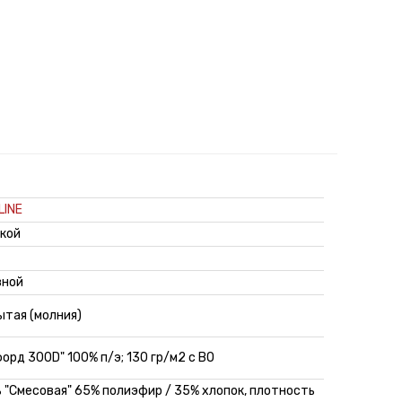
LINE
кой
зной
ытая (молния)
орд 300D" 100% п/э; 130 гр/м2 с ВО
 "Смесовая" 65% полиэфир / 35% хлопок, плотность