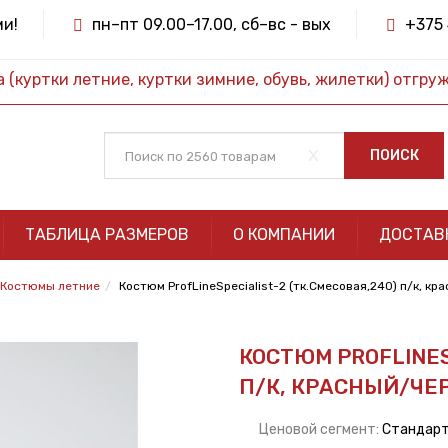
ми!
пн–пт 09.00–17.00, сб–вс - вых
+375 
(куртки летние, куртки зимние, обувь, жилетки) отгру
x
ПОИСК
ТАБЛИЦА РАЗМЕРОВ
О КОМПАНИИ
ДОСТАВ
Костюмы летние
Костюм ProfLineSpecialist-2 (тк.Смесовая,240) п/к, к
КОСТЮМ PROFLINES
П/К, КРАСНЫЙ/ЧЕ
Ценовой сегмент:
Стандар