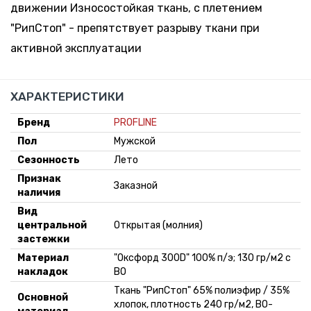
движении Износостойкая ткань, с плетением
"РипСтоп" - препятствует разрыву ткани при
активной эксплуатации
ХАРАКТЕРИСТИКИ
Бренд
PROFLINE
Пол
Мужской
Сезонность
Лето
Признак
Заказной
наличия
Вид
центральной
Открытая (молния)
застежки
Материал
"Оксфорд 300D" 100% п/э; 130 гр/м2 с
накладок
ВО
Ткань "РипСтоп" 65% полиэфир / 35%
Основной
хлопок, плотность 240 гр/м2, ВО-