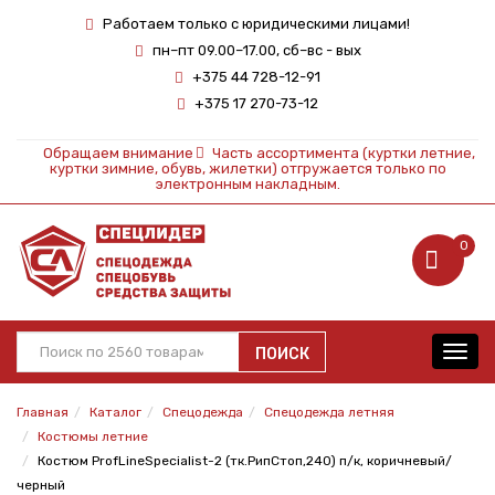
Работаем только с юридическими лицами!
пн–пт 09.00–17.00, сб–вс - вых
+375 44 728-12-91
+375 17 270-73-12
Обращаем внимание
Часть ассортимента (куртки летние,
куртки зимние, обувь, жилетки) отгружается только по
электронным накладным.
0
ПОИСК
Toggl
navig
Главная
Каталог
Спецодежда
Спецодежда летняя
Костюмы летние
Костюм ProfLineSpecialist-2 (тк.РипСтоп,240) п/к, коричневый/
черный