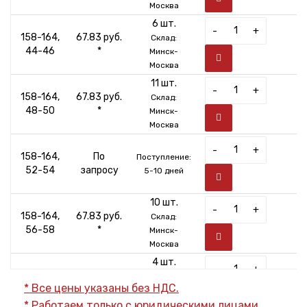
Москва
6 шт.
-
+
158-164,
67.83 руб.
Склад:
44-46
*
Минск-
Москва
11 шт.
-
+
158-164,
67.83 руб.
Склад:
48-50
*
Минск-
Москва
-
+
158-164,
По
Поступление:
52-54
запросу
5-10 дней
10 шт.
-
+
158-164,
67.83 руб.
Склад:
56-58
*
Минск-
Москва
4 шт.
-
+
170-176,
67.83 руб.
Склад:
* Все цены указаны без НДС.
40-42
*
Минск-
* Работаем только с юридическими лицами.
Москва