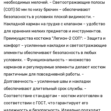
-
+
необходимых мелочей. - Светоотражающие полосы
182-188,
67.83 руб.
Склад:
56-58
*
(СОП) 50 мм по низу брючин – обеспечивают
Минск-
Москва
безопасность в условиях плохой видимости. -
14 шт.
-
+
Накладной карман на грудке с клапаном – удобство
182-188,
67.83 руб.
Склад:
60-62
*
для хранения мелких предметов и инструментов.
Минск-
Москва
Преимущества костюма "Легион-2 СОП": - Защита и
26 шт.
-
+
комфорт – усиленные накладки и светоотражающие
182-188,
67.83 руб.
Склад:
64-66
*
элементы обеспечивают безопасность в любых
Минск-
Москва
условиях. - Функциональность – множество
17 шт.
-
+
карманов и регулируемые элементы делают костюм
182-188,
77.52 руб.
Склад:
68-70
*
практичным для повседневной работы. -
Минск-
Москва
Долговечность – усиленные швы и накладки
-
+
обеспечивают длительный срок службы. -
194-200,
По
Поступление:
48-50
запросу
Соответствие стандартам – костюм изготовлен в
5-10 дней
соответствии с ГОСТ, что гарантирует его
-
+
надежность и безопасность. Идеально подходит