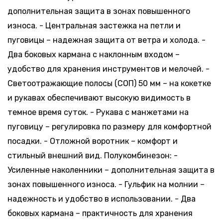
12 шт.
-
+
дополнительная защита в зонах повышенного
170-176,
67.83 руб.
Склад:
64-66
*
износа. - Центральная застежка на петли и
Минск-
Москва
пуговицы – надежная защита от ветра и холода. -
15 шт.
-
+
Два боковых кармана с наклонным входом –
170-176,
77.52 руб.
Склад:
68-70
*
удобство для хранения инструментов и мелочей. -
Минск-
Москва
Светоотражающие полосы (СОП) 50 мм – на кокетке
25 шт.
-
+
и рукавах обеспечивают высокую видимость в
182-188,
67.83 руб.
Склад:
44-46
*
темное время суток. - Рукава с манжетами на
Минск-
Москва
пуговицу – регулировка по размеру для комфортной
153 шт.
-
+
посадки. - Отложной воротник – комфорт и
182-188,
67.83 руб.
Склад:
48-50
*
стильный внешний вид. Полукомбинезон: -
Минск-
Москва
Усиленные наколенники – дополнительная защита в
90 шт.
-
+
зонах повышенного износа. - Гульфик на молнии –
182-188,
67.83 руб.
Склад:
52-54
*
надежность и удобство в использовании. - Два
Минск-
Москва
боковых кармана – практичность для хранения
80 шт.