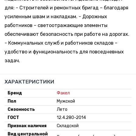
194-200,
По
Поступление:
52-54
запросу
для: - Строителей и ремонтных бригад – благодаря
5-10 дней
усиленным швам и накладкам. - Дорожных
-
+
работников – светоотражающие элементы
194-200,
По
Поступление:
56-58
запросу
обеспечивают безопасность при работе на дорогах.
5-10 дней
- Коммунальных служб и работников складов –
-
+
удобство и функциональность для повседневных
194-200,
По
Поступление:
60-62
запросу
задач.
5-10 дней
11 шт.
-
+
194-200,
77.52 руб.
Склад:
ХАРАКТЕРИСТИКИ
64-66
*
Минск-
Москва
Бренд
Факел
Пол
Мужской
-
+
194-200,
По
Поступление:
Сезонность
Лето
68-70
запросу
5-10 дней
ГОСТ
12.4.280-2014
Признак наличия
Складской
Вид центральной