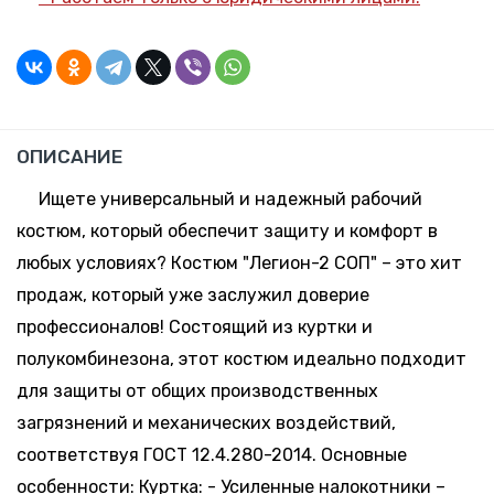
203 шт.
-
+
170-176,
67.83 руб.
Склад:
44-46
*
Минск-
Москва
355 шт.
-
+
170-176,
67.83 руб.
Склад:
ОПИСАНИЕ
48-50
*
Минск-
Москва
Ищете универсальный и надежный рабочий
189 шт.
-
+
костюм, который обеспечит защиту и комфорт в
170-176,
67.83 руб.
Склад:
52-54
*
любых условиях? Костюм "Легион-2 СОП" – это хит
Минск-
Москва
продаж, который уже заслужил доверие
38 шт.
-
+
профессионалов! Состоящий из куртки и
170-176,
67.83 руб.
Склад:
56-58
*
полукомбинезона, этот костюм идеально подходит
Минск-
Москва
для защиты от общих производственных
21 шт.
-
+
загрязнений и механических воздействий,
170-176,
67.83 руб.
Склад:
60-62
*
соответствуя ГОСТ 12.4.280-2014. Основные
Минск-
Москва
особенности: Куртка: - Усиленные налокотники –