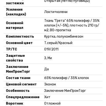
Открытая (петли/пуговицы)
застежки
Усиления
Локти+колени
(накладки)
Ткань "Грета" 65% полиэфир / 35%
Основной
хлопок (+/-5%), плотность 210 гр/
материал
м2, ВО-пропитка
Комплектность
Куртка, полукомбинезон
Основной цвет
Т.серый/Красный
ТР/ТС
019/2011
Защитные
З, Ми
свойства
Заключение
Да
МинПромТорг
Состав ткани
65% полиэфир / 35% хлопок
Ценовой сегмент
Эконом
Особенность
Заключение МинПромТорг
Спецпредложение
Хит
Воротник
Отложной