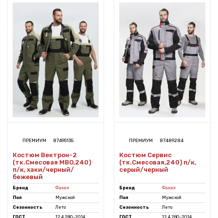
ПРЕМИУМ
87495135
ПРЕМИУМ
87489284
Костюм Вектрон-2
Костюм Сервис
(тк.Смесовая МВО,240)
(тк.Смесовая,240) п/к,
п/к, хаки/черный/
серый/черный
бежевый
Бренд
Факел
Бренд
Факел
Пол
Мужской
Пол
Мужской
Сезонность
Лето
Сезонность
Лето
ГОСТ
12.4.280-2014
ГОСТ
12.4.280-2014