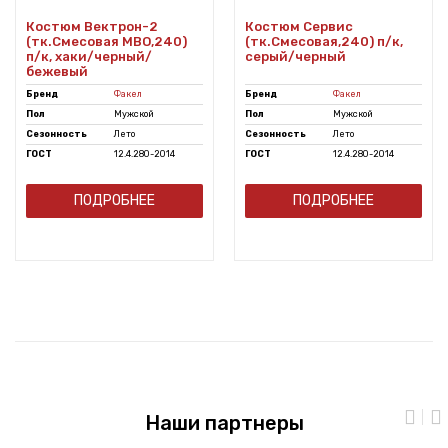
Костюм Вектрон-2
Костюм Сервис
(тк.Смесовая МВО,240)
(тк.Смесовая,240) п/к,
п/к, хаки/черный/
серый/черный
бежевый
Бренд
Факел
Бренд
Факел
Пол
Мужской
Пол
Мужской
Сезонность
Лето
Сезонность
Лето
ГОСТ
12.4.280-2014
ГОСТ
12.4.280-2014
ПОДРОБНЕЕ
ПОДРОБНЕЕ
Наши партнеры