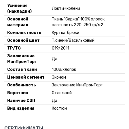
Усиления
Локти+колени
(накладки)
Основной
Ткань "Саржа" 100% хлопок,
материал
плотность 220-250 гр/м2
Комплектность
Куртка, брюки
Основной цвет
Т.синий/Васильковый
ТР/ТС
019/2011
Заключение
Да
МинПромТорг
Состав ткани
100% хлопок
Ценовой сегмент
Эконом
Особенность
Заключение МинПромТорг
Воротник
Отложной
Наличие СОП
Да
Вид изделия
Костюм
СЕРТИФИКАТЫ