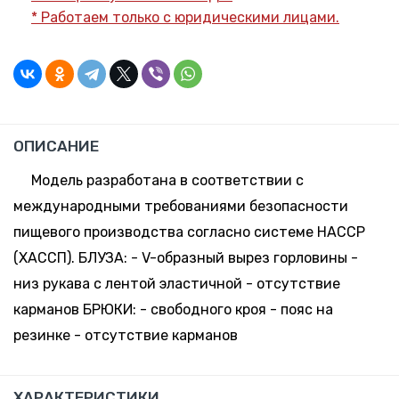
* Работаем только с юридическими лицами.
Москва
21 шт.
-
+
170-176,
58.79 руб.
Склад:
68-70
*
Минск-
Москва
41 шт.
-
+
182-188,
Склад:
53.3 руб. *
ОПИСАНИЕ
44-46
Минск-
Москва
Модель разработана в соответствии с
180 шт.
-
+
международными требованиями безопасности
182-188,
Склад:
53.3 руб. *
48-50
пищевого производства согласно системе НАССР
Минск-
Москва
(ХАССП). БЛУЗА: - V-образный вырез горловины -
294 шт.
-
+
низ рукава с лентой эластичной - отсутствие
182-188,
Склад:
53.3 руб. *
52-54
карманов БРЮКИ: - свободного кроя - пояс на
Минск-
Москва
резинке - отсутствие карманов
148 шт.
-
+
182-188,
Склад:
53.3 руб. *
56-58
Минск-
ХАРАКТЕРИСТИКИ