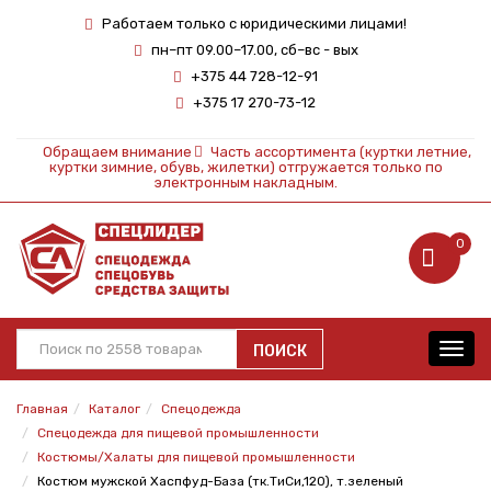
Работаем только с юридическими лицами!
пн–пт 09.00–17.00, сб–вс - вых
+375 44 728-12-91
+375 17 270-73-12
Обращаем внимание
Часть ассортимента (куртки летние,
куртки зимние, обувь, жилетки) отгружается только по
электронным накладным.
0
ПОИСК
Toggl
navig
Главная
Каталог
Спецодежда
Спецодежда для пищевой промышленности
Костюмы/Халаты для пищевой промышленности
Костюм мужской Хаспфуд-База (тк.ТиСи,120), т.зеленый