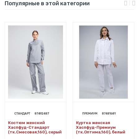
Популярные в этой категории
СТАНДАРТ
87492487
ПРЕМИУМ
87481681
Костюм женский
Куртка женская
Хаспфуд-Стандарт
Хаспфуд-Премиум
(тк.Смесовая,160), серый
(тк.Оптима,160), белый