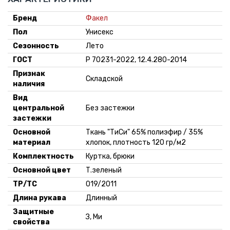
Москва
59 шт.
Бренд
Факел
-
+
182-188,
Склад:
53.3 руб. *
Пол
Унисекс
60-62
Минск-
Сезонность
Лето
Москва
ГОСТ
Р 70231-2022, 12.4.280-2014
19 шт.
-
+
182-188,
Склад:
Признак
53.3 руб. *
Складской
64-66
Минск-
наличия
Москва
Вид
27 шт.
центральной
Без застежки
-
+
182-188,
58.79 руб.
Склад:
застежки
68-70
*
Минск-
Основной
Ткань "ТиСи" 65% полиэфир / 35%
Москва
материал
хлопок, плотность 120 гр/м2
Комплектность
Куртка, брюки
Основной цвет
Т.зеленый
ТР/ТС
019/2011
Длина рукава
Длинный
Защитные
З, Ми
свойства