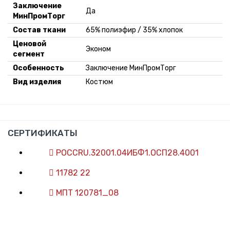
Заключение
Да
МинПромТорг
Состав ткани
65% полиэфир / 35% хлопок
Ценовой
Эконом
сегмент
Особенность
Заключение МинПромТорг
Вид изделия
Костюм
СЕРТИФИКАТЫ
РОССRU.32001.04ИБФ1.ОСП28.4001
11782 22
МПТ 120781_08