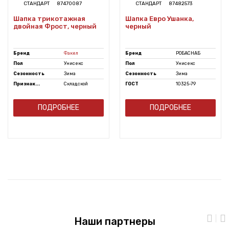
СТАНДАРТ
87470087
СТАНДАРТ
87482573
Шапка трикотажная
Шапка Евро Ушанка,
двойная Фрост, черный
черный
Бренд
Факел
Бренд
РОБАСНАБ
Пол
Унисекс
Пол
Унисекс
Сезонность
Зима
Сезонность
Зима
Признак...
Складской
ГОСТ
10325-79
ПОДРОБНЕЕ
ПОДРОБНЕЕ
Наши партнеры