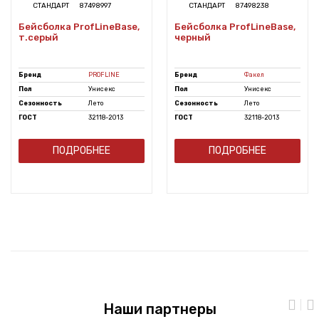
СТАНДАРТ
87498997
СТАНДАРТ
87498238
Бейсболка ProfLineBase,
Бейсболка ProfLineBase,
т.серый
черный
Бренд
PROFLINE
Бренд
Факел
Пол
Унисекс
Пол
Унисекс
Сезонность
Лето
Сезонность
Лето
ГОСТ
32118-2013
ГОСТ
32118-2013
ПОДРОБНЕЕ
ПОДРОБНЕЕ
Наши партнеры