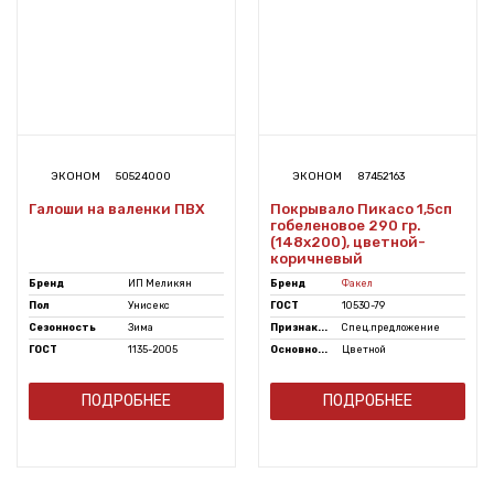
ЭКОНОМ
50524000
ЭКОНОМ
87452163
Галоши на валенки ПВХ
Покрывало Пикасо 1,5сп
гобеленовое 290 гр.
(148х200), цветной-
коричневый
Бренд
ИП Меликян
Бренд
Факел
Пол
Унисекс
ГОСТ
10530-79
Сезонность
Зима
Признак...
Спец.предложение
ГОСТ
1135-2005
Основно...
Цветной
ПОДРОБНЕЕ
ПОДРОБНЕЕ