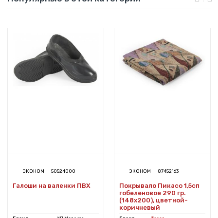
ЭКОНОМ
50524000
ЭКОНОМ
87452163
Галоши на валенки ПВХ
Покрывало Пикасо 1,5сп
гобеленовое 290 гр.
(148х200), цветной-
коричневый