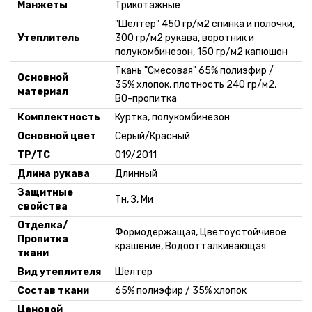
Манжеты
Трикотажные
"Шелтер" 450 гр/м2 спинка и полочки,
Утеплитель
300 гр/м2 рукава, воротник и
полукомбинезон, 150 гр/м2 капюшон
Ткань "Смесовая" 65% полиэфир /
Основной
35% хлопок, плотность 240 гр/м2,
материал
ВО-пропитка
Комплектность
Куртка, полукомбинезон
Основной цвет
Серый/Красный
ТР/ТС
019/2011
Длина рукава
Длинный
Защитные
Тн, З, Ми
свойства
Отделка/
Формодержащая, Цветоустойчивое
Пропитка
крашение, Водоотталкивающая
ткани
Вид утеплителя
Шелтер
Состав ткани
65% полиэфир / 35% хлопок
Ценовой