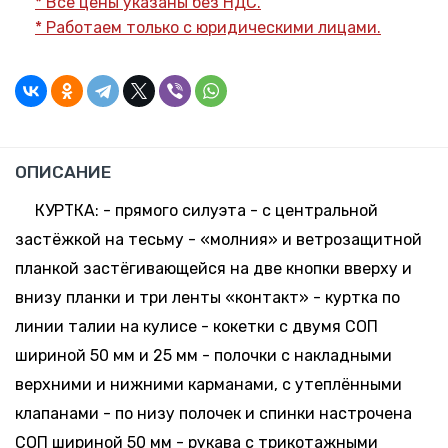
* Все цены указаны без НДС.
48-50
руб. *
Минск-
* Работаем только с юридическими лицами.
Москва
33 шт.
-
+
182-188,
137.52
Склад:
52-54
руб. *
Минск-
Москва
ОПИСАНИЕ
КУРТКА: - прямого силуэта - с центральной
застёжкой на тесьму - «молния» и ветрозащитной
планкой застёгивающейся на две кнопки вверху и
внизу планки и три ленты «контакт» - куртка по
линии талии на кулисе - кокетки с двумя СОП
шириной 50 мм и 25 мм - полочки с накладными
верхними и нижними карманами, с утеплёнными
клапанами - по низу полочек и спинки настрочена
СОП шириной 50 мм - рукава с трикотажными